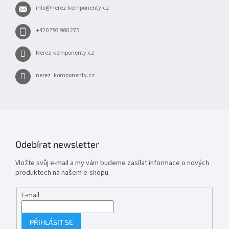
t
info
@
nerez-komponenty.cz
í
+420 793 980 275
Nerez-komponenty.cz
nerez_komponenty.cz
Odebírat newsletter
Vložte svůj e-mail a my vám budeme zasílat informace o nových
produktech na našem e-shopu.
E-mail
PŘIHLÁSIT SE