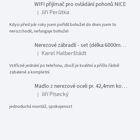
WIFI přijímač pro ovládání pohonů NICE
Jiří Perůtka
|
Hodnocení produktu je 1 z 5 hvězdiček.
Kdysi před pár roky jsem pořídil bohužel do dnes jsem to
nerozchodil, nefunguje bohužel
Nerezové zábradlí - set (délka:6000mm x výška:1000mm)
Karel Halberštádt
|
Hodnocení produktu je 5 z 5 hvězdiček.
Vstřícné jednání po telefonu, zboží je kvalitní a přišlo řádně
zabalené a kompletní.
Madlo z nerezové oceli pr. 42,4mm komplet - model 0116 - 3000mm
Jiří Písecký
|
Hodnocení produktu je 5 z 5 hvězdiček.
jednoduchá montáž, spokojenost