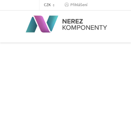
Přejít
Přihlášení
CZK
na
obsah