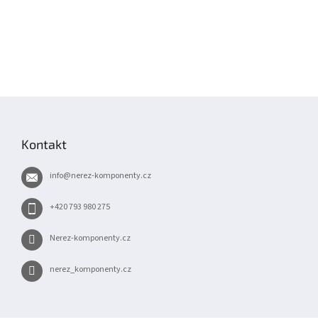
Z
á
p
Kontakt
a
t
info
@
nerez-komponenty.cz
í
+420 793 980 275
Nerez-komponenty.cz
nerez_komponenty.cz