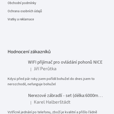
Obchodní podmínky
Ochrana osobních údajů
Vratky a reklamace
Hodnocení zákazníků
WIFI přijímač pro ovládání pohonů NICE
Jiří Perůtka
|
Hodnocení produktu je 1 z 5 hvězdiček.
Kdysi před pár roky jsem pořídil bohužel do dnes jsem to
nerozchodil, nefunguje bohužel
Nerezové zábradlí - set (délka:6000mm x výška:1000mm)
Karel Halberštádt
|
Hodnocení produktu je 5 z 5 hvězdiček.
Vstřícné jednání po telefonu, zboží je kvalitní a přišlo řádně