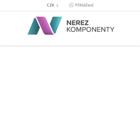
Přejít
Přihlášení
CZK
na
obsah