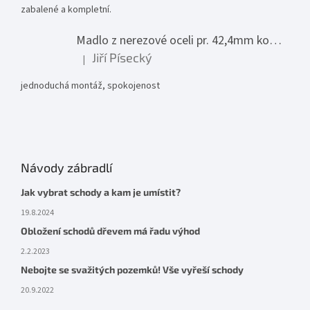
zabalené a kompletní.
Madlo z nerezové oceli pr. 42,4mm komplet - model 0116 - 3000mm
Jiří Písecký
|
Hodnocení produktu je 5 z 5 hvězdiček.
jednoduchá montáž, spokojenost
Návody zábradlí
Jak vybrat schody a kam je umístit?
19.8.2024
Obložení schodů dřevem má řadu výhod
2.2.2023
Nebojte se svažitých pozemků! Vše vyřeší schody
20.9.2022