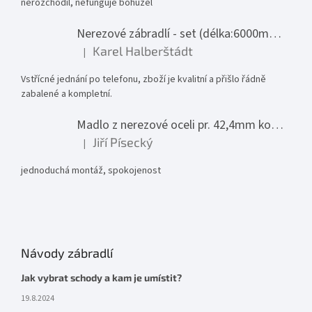
nerozchodil, nefunguje bohužel
Nerezové zábradlí - set (délka:6000mm x výška:1000mm)
Karel Halberštádt
|
Hodnocení produktu je 5 z 5 hvězdiček.
Vstřícné jednání po telefonu, zboží je kvalitní a přišlo řádně
zabalené a kompletní.
Madlo z nerezové oceli pr. 42,4mm komplet - model 0116 - 3000mm
Jiří Písecký
|
Hodnocení produktu je 5 z 5 hvězdiček.
jednoduchá montáž, spokojenost
Návody zábradlí
Jak vybrat schody a kam je umístit?
19.8.2024