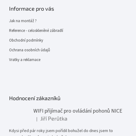
Informace pro vás
Jak na montáž ?
Reference - celoskleněné zábradlí
Obchodní podmínky
Ochrana osobních údajů
Vratky a reklamace
Hodnocení zákazníků
WIFI přijímač pro ovládání pohonů NICE
Jiří Perůtka
|
Hodnocení produktu je 1 z 5 hvězdiček.
Kdysi před pár roky jsem pořídil bohužel do dnes jsem to