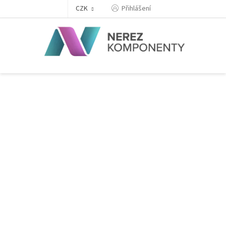
Přejít
Přihlášení
CZK
na
obsah