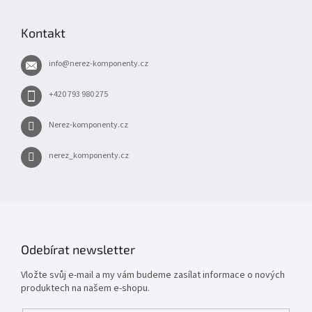
á
p
Kontakt
a
t
info
@
nerez-komponenty.cz
í
+420 793 980 275
Nerez-komponenty.cz
nerez_komponenty.cz
Odebírat newsletter
Vložte svůj e-mail a my vám budeme zasílat informace o nových
produktech na našem e-shopu.