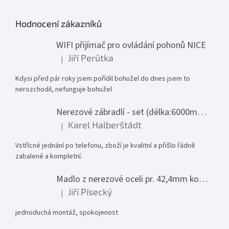
Hodnocení zákazníků
WIFI přijímač pro ovládání pohonů NICE
Jiří Perůtka
|
Hodnocení produktu je 1 z 5 hvězdiček.
Kdysi před pár roky jsem pořídil bohužel do dnes jsem to
nerozchodil, nefunguje bohužel
Nerezové zábradlí - set (délka:6000mm x výška:1000mm)
Karel Halberštádt
|
Hodnocení produktu je 5 z 5 hvězdiček.
Vstřícné jednání po telefonu, zboží je kvalitní a přišlo řádně
zabalené a kompletní.
Madlo z nerezové oceli pr. 42,4mm komplet - model 0116 - 3000mm
Jiří Písecký
|
Hodnocení produktu je 5 z 5 hvězdiček.
jednoduchá montáž, spokojenost