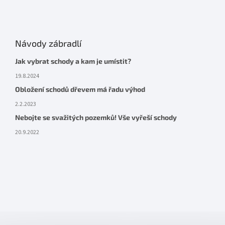
Návody zábradlí
Jak vybrat schody a kam je umístit?
19.8.2024
Obložení schodů dřevem má řadu výhod
2.2.2023
Nebojte se svažitých pozemků! Vše vyřeší schody
20.9.2022