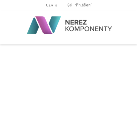
Přejít
Přihlášení
CZK
na
obsah