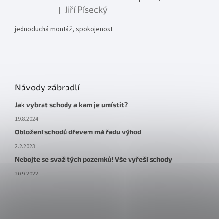
Jiří Písecký
|
Hodnocení produktu je 5 z 5 hvězdiček.
jednoduchá montáž, spokojenost
Návody zábradlí
Jak vybrat schody a kam je umístit?
19.8.2024
Obložení schodů dřevem má řadu výhod
2.2.2023
Nebojte se svažitých pozemků! Vše vyřeší schody
20.9.2022