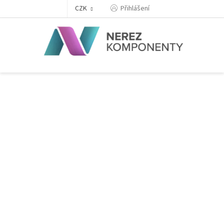
Přejít
Přihlášení
CZK
na
obsah