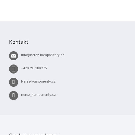
Z
á
p
Kontakt
a
t
info
@
nerez-komponenty.cz
í
+420 793 980 275
Nerez-komponenty.cz
nerez_komponenty.cz