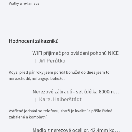
Vratky a reklamace
Hodnocení zákazníků
WIFI přijímač pro ovládání pohonů NICE
Jiří Perůtka
|
Hodnocení produktu je 1 z 5 hvězdiček.
Kdysi před pár roky jsem pořídil bohužel do dnes jsem to
nerozchodil, nefunguje bohužel
Nerezové zábradlí - set (délka:6000mm x výška:1000mm)
Karel Halberštádt
|
Hodnocení produktu je 5 z 5 hvězdiček.
Vstřícné jednání po telefonu, zboží je kvalitní a přišlo řádně
zabalené a kompletní.
Madlo z nerezové oceli pr. 42,4mm komplet - model 0116 - 3000mm