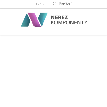
Přejít
Přihlášení
CZK
na
obsah