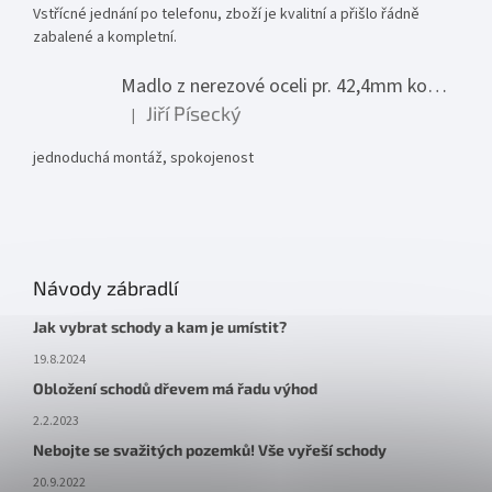
Vstřícné jednání po telefonu, zboží je kvalitní a přišlo řádně
zabalené a kompletní.
Madlo z nerezové oceli pr. 42,4mm komplet - model 0116 - 3000mm
Jiří Písecký
|
Hodnocení produktu je 5 z 5 hvězdiček.
jednoduchá montáž, spokojenost
Návody zábradlí
Jak vybrat schody a kam je umístit?
19.8.2024
Obložení schodů dřevem má řadu výhod
2.2.2023
Nebojte se svažitých pozemků! Vše vyřeší schody
20.9.2022