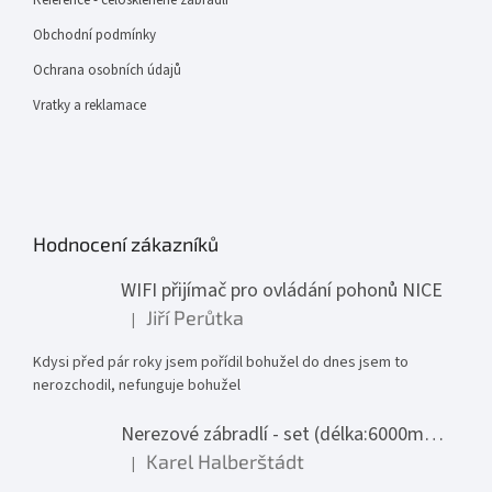
Obchodní podmínky
Ochrana osobních údajů
Vratky a reklamace
Hodnocení zákazníků
WIFI přijímač pro ovládání pohonů NICE
Jiří Perůtka
|
Hodnocení produktu je 1 z 5 hvězdiček.
Kdysi před pár roky jsem pořídil bohužel do dnes jsem to
nerozchodil, nefunguje bohužel
Nerezové zábradlí - set (délka:6000mm x výška:1000mm)
Karel Halberštádt
|
Hodnocení produktu je 5 z 5 hvězdiček.