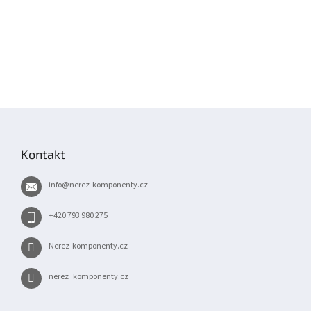
Z
á
p
Kontakt
a
t
info
@
nerez-komponenty.cz
í
+420 793 980 275
Nerez-komponenty.cz
nerez_komponenty.cz