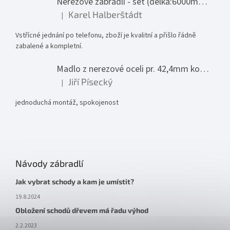
Nerezové zábradlí - set (délka:6000mm x výška:1000mm)
Karel Halberštádt
|
Hodnocení produktu je 5 z 5 hvězdiček.
Vstřícné jednání po telefonu, zboží je kvalitní a přišlo řádně
zabalené a kompletní.
Madlo z nerezové oceli pr. 42,4mm komplet - model 0116 - 3000mm
Jiří Písecký
|
Hodnocení produktu je 5 z 5 hvězdiček.
jednoduchá montáž, spokojenost
Návody zábradlí
Jak vybrat schody a kam je umístit?
19.8.2024
Obložení schodů dřevem má řadu výhod
2.2.2023