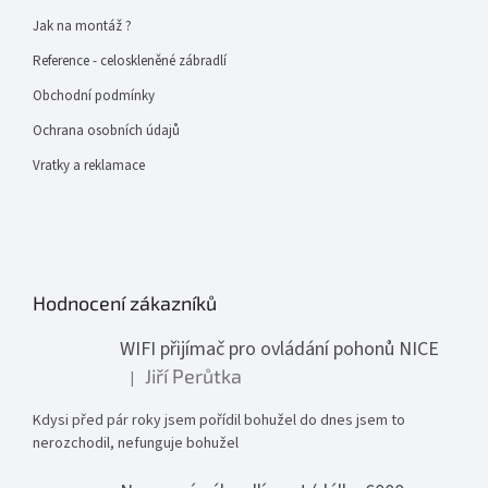
Jak na montáž ?
Reference - celoskleněné zábradlí
Obchodní podmínky
Ochrana osobních údajů
Vratky a reklamace
Hodnocení zákazníků
WIFI přijímač pro ovládání pohonů NICE
Jiří Perůtka
|
Hodnocení produktu je 1 z 5 hvězdiček.
Kdysi před pár roky jsem pořídil bohužel do dnes jsem to
nerozchodil, nefunguje bohužel