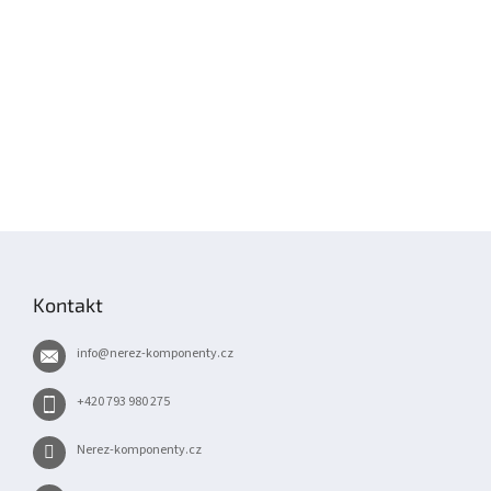
Z
á
p
Kontakt
a
t
info
@
nerez-komponenty.cz
í
+420 793 980 275
Nerez-komponenty.cz