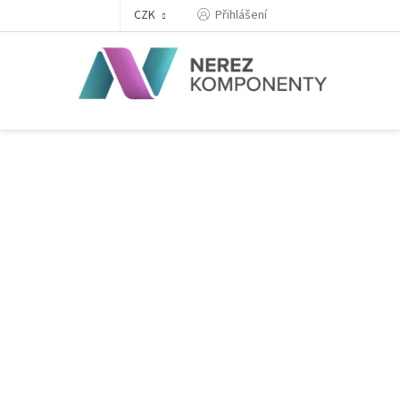
Přejít
Přihlášení
CZK
na
obsah