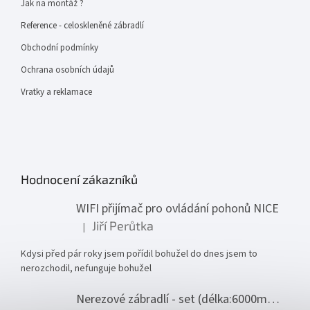
Jak na montáž ?
Reference - celoskleněné zábradlí
Obchodní podmínky
Ochrana osobních údajů
Vratky a reklamace
Hodnocení zákazníků
WIFI přijímač pro ovládání pohonů NICE
Jiří Perůtka
|
Hodnocení produktu je 1 z 5 hvězdiček.
Kdysi před pár roky jsem pořídil bohužel do dnes jsem to
nerozchodil, nefunguje bohužel
Nerezové zábradlí - set (délka:6000mm x výška:1000mm)