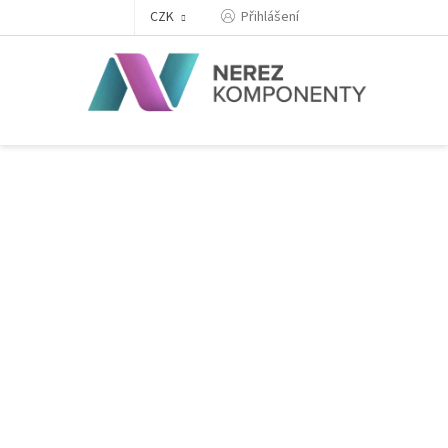
Přejít
Přihlášení
CZK
na
obsah