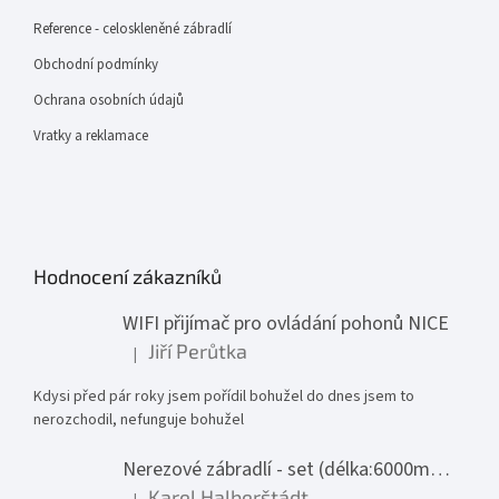
Reference - celoskleněné zábradlí
Obchodní podmínky
Ochrana osobních údajů
Vratky a reklamace
Hodnocení zákazníků
WIFI přijímač pro ovládání pohonů NICE
Jiří Perůtka
|
Hodnocení produktu je 1 z 5 hvězdiček.
Kdysi před pár roky jsem pořídil bohužel do dnes jsem to
nerozchodil, nefunguje bohužel
Nerezové zábradlí - set (délka:6000mm x výška:1000mm)
Karel Halberštádt