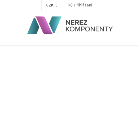
Přejít
Přihlášení
CZK
na
obsah