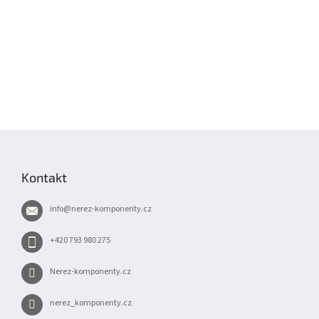
Z
á
p
Kontakt
a
t
info
@
nerez-komponenty.cz
í
+420 793 980 275
Nerez-komponenty.cz
nerez_komponenty.cz