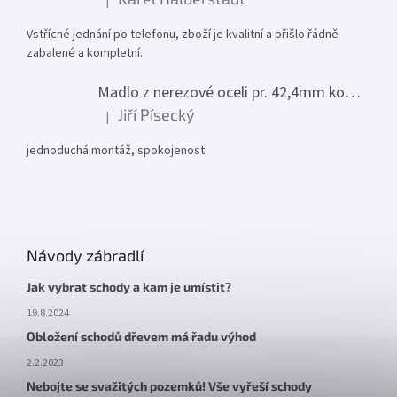
|
Hodnocení produktu je 5 z 5 hvězdiček.
Vstřícné jednání po telefonu, zboží je kvalitní a přišlo řádně
zabalené a kompletní.
Madlo z nerezové oceli pr. 42,4mm komplet - model 0116 - 3000mm
Jiří Písecký
|
Hodnocení produktu je 5 z 5 hvězdiček.
jednoduchá montáž, spokojenost
Návody zábradlí
Jak vybrat schody a kam je umístit?
19.8.2024
Obložení schodů dřevem má řadu výhod
2.2.2023
Nebojte se svažitých pozemků! Vše vyřeší schody