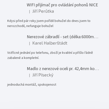
WIFI přijímač pro ovládání pohonů NICE
Jiří Perůtka
|
Hodnocení produktu je 1 z 5 hvězdiček.
Kdysi před pár roky jsem pořídil bohužel do dnes jsem to
nerozchodil, nefunguje bohužel
Nerezové zábradlí - set (délka:6000mm x výška:1000mm)
Karel Halberštádt
|
Hodnocení produktu je 5 z 5 hvězdiček.
Vstřícné jednání po telefonu, zboží je kvalitní a přišlo řádně
zabalené a kompletní.
Madlo z nerezové oceli pr. 42,4mm komplet - model 0116 - 3000mm
Jiří Písecký
|
Hodnocení produktu je 5 z 5 hvězdiček.
jednoduchá montáž, spokojenost