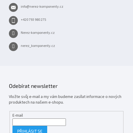
t
info
@
nerez-komponenty.cz
í
+420 793 980 275
Nerez-komponenty.cz
nerez_komponenty.cz
Odebírat newsletter
Vložte svůj e-mail a my vám budeme zasílat informace o nových
produktech na našem e-shopu.
E-mail
PŘIHLÁSIT SE