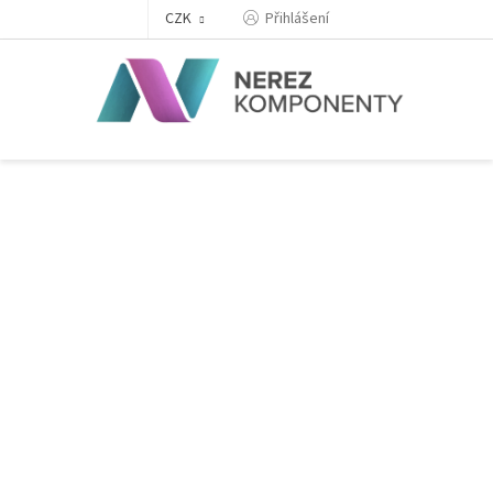
Přejít
Přihlášení
CZK
na
obsah