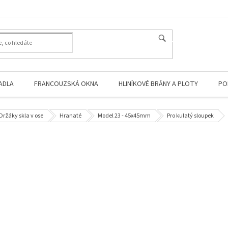
HLEDAT
ADLA
FRANCOUZSKÁ OKNA
HLINÍKOVÉ BRÁNY A PLOTY
PO
Držáky skla v ose
Hranaté
Model 23 - 45x45mm
Pro kulatý sloupek