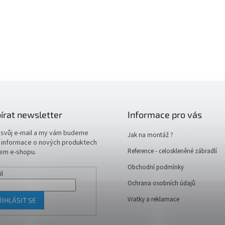
írat newsletter
Informace pro vás
 svůj e-mail a my vám budeme
Jak na montáž ?
t informace o nových produktech
Reference - celoskleněné zábradlí
em e-shopu.
Obchodní podmínky
il
Ochrana osobních údajů
Vratky a reklamace
ŘIHLÁSIT SE