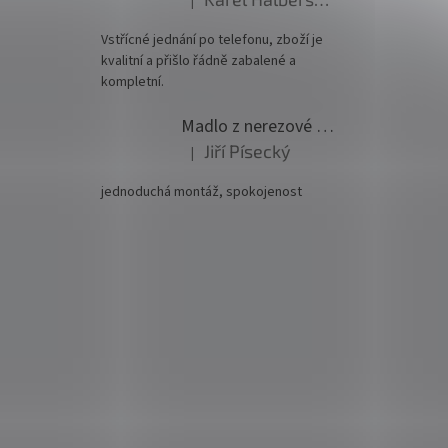
|
Hodnocení produktu je 5 z 5 hvězdiček.
Vstřícné jednání po telefonu, zboží je
kvalitní a přišlo řádně zabalené a
kompletní.
Madlo z nerezové oceli pr. 42,4mm komplet - model 0116 - 3000mm
Jiří Písecký
|
Hodnocení produktu je 5 z 5 hvězdiček.
jednoduchá montáž, spokojenost