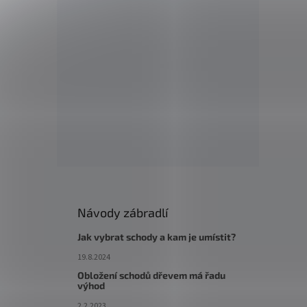
Návody zábradlí
Jak vybrat schody a kam je umístit?
19.8.2024
Obložení schodů dřevem má řadu
výhod
2.2.2023