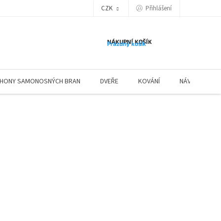
Přihlášení
CZK
NÁKUPNÍ KOŠÍK
Prázdný košík
HONY SAMONOSNÝCH BRAN
DVEŘE
KOVÁNÍ
NÁVODY ZÁBR