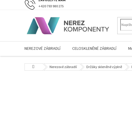
Přejít
+420 793 980 275
na
obsah
NEREZOVÉ ZÁBRADLÍ
CELOSKLENĚNÉ ZÁBRADLÍ
M
Domů
Nerezové zábradlí
Držáky skleněné výplně