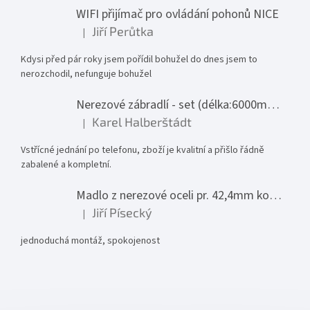
WIFI přijímač pro ovládání pohonů NICE
Jiří Perůtka
|
Hodnocení produktu je 1 z 5 hvězdiček.
Kdysi před pár roky jsem pořídil bohužel do dnes jsem to
nerozchodil, nefunguje bohužel
Nerezové zábradlí - set (délka:6000mm x výška:1000mm)
Karel Halberštádt
|
Hodnocení produktu je 5 z 5 hvězdiček.
Vstřícné jednání po telefonu, zboží je kvalitní a přišlo řádně
zabalené a kompletní.
Madlo z nerezové oceli pr. 42,4mm komplet - model 0116 - 3000mm
Jiří Písecký
|
Hodnocení produktu je 5 z 5 hvězdiček.
jednoduchá montáž, spokojenost