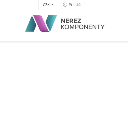
Přejít
Přihlášení
CZK
na
obsah