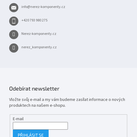
t
info
@
nerez-komponenty.cz
í
+420 793 980 275
Nerez-komponenty.cz
nerez_komponenty.cz
Odebírat newsletter
Vložte svůj e-mail a my vám budeme zasílat informace o nových
produktech na našem e-shopu.
E-mail
PŘIHLÁSIT SE