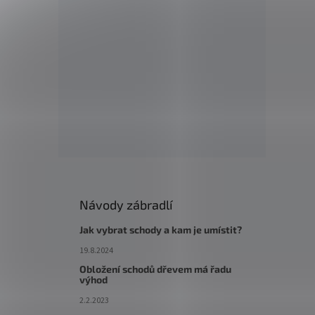
Návody zábradlí
Jak vybrat schody a kam je umístit?
19.8.2024
Obložení schodů dřevem má řadu
výhod
2.2.2023