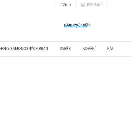
Přihlášení
CZK
NÁKUPNÍ KOŠÍK
Prázdný košík
HONY SAMONOSNÝCH BRAN
DVEŘE
KOVÁNÍ
NÁVODY ZÁBR