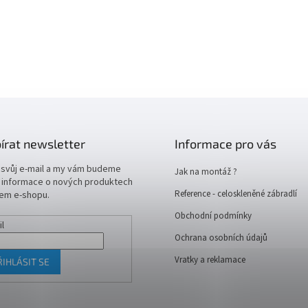
írat newsletter
Informace pro vás
 svůj e-mail a my vám budeme
Jak na montáž ?
t informace o nových produktech
Reference - celoskleněné zábradlí
em e-shopu.
Obchodní podmínky
il
Ochrana osobních údajů
Vratky a reklamace
ŘIHLÁSIT SE