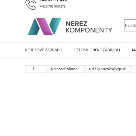
Přejít
+420 793 980 275
na
obsah
NEREZOVÉ ZÁBRADLÍ
CELOSKLENĚNÉ ZÁBRADLÍ
M
Domů
Nerezové zábradlí
Držáky skleněné výplně