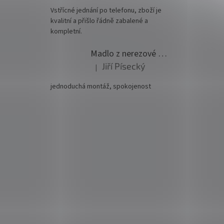
Vstřícné jednání po telefonu, zboží je
kvalitní a přišlo řádně zabalené a
kompletní.
Madlo z nerezové oceli pr. 42,4mm komplet - model 0116 - 3000mm
Jiří Písecký
|
Hodnocení produktu je 5 z 5 hvězdiček.
jednoduchá montáž, spokojenost