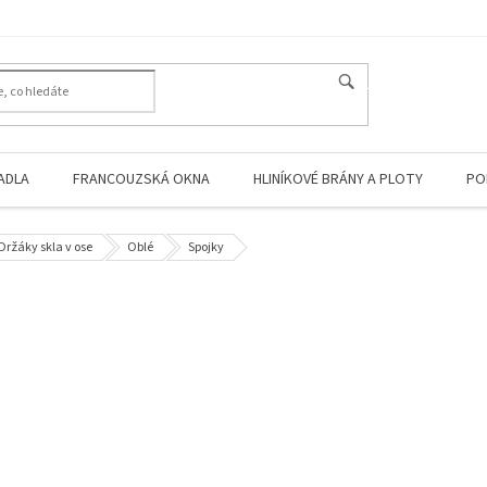
HLEDAT
ADLA
FRANCOUZSKÁ OKNA
HLINÍKOVÉ BRÁNY A PLOTY
PO
Držáky skla v ose
Oblé
Spojky