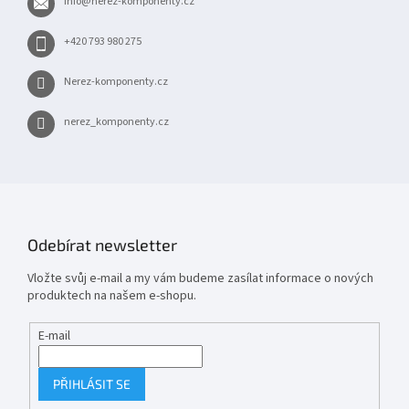
info
@
nerez-komponenty.cz
í
+420 793 980 275
Nerez-komponenty.cz
nerez_komponenty.cz
Odebírat newsletter
Vložte svůj e-mail a my vám budeme zasílat informace o nových
produktech na našem e-shopu.
E-mail
PŘIHLÁSIT SE