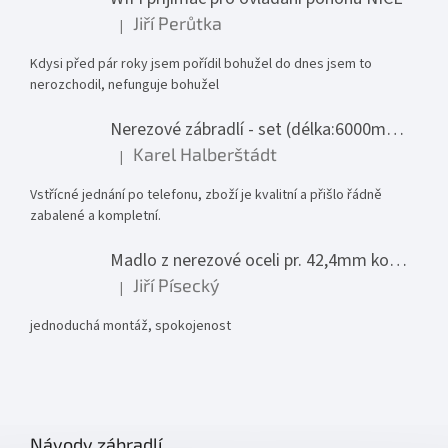
Jiří Perůtka
|
Hodnocení produktu je 1 z 5 hvězdiček.
Kdysi před pár roky jsem pořídil bohužel do dnes jsem to
nerozchodil, nefunguje bohužel
Nerezové zábradlí - set (délka:6000mm x výška:1000mm)
Karel Halberštádt
|
Hodnocení produktu je 5 z 5 hvězdiček.
Vstřícné jednání po telefonu, zboží je kvalitní a přišlo řádně
zabalené a kompletní.
Madlo z nerezové oceli pr. 42,4mm komplet - model 0116 - 3000mm
Jiří Písecký
|
Hodnocení produktu je 5 z 5 hvězdiček.
jednoduchá montáž, spokojenost
Návody zábradlí