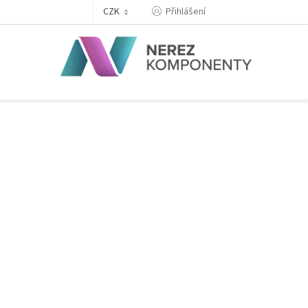
Přejít
Přihlášení
CZK
na
obsah