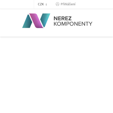
Přejít
Přihlášení
CZK
na
obsah