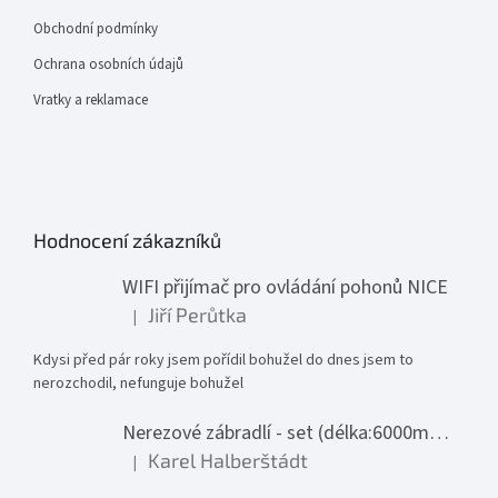
Obchodní podmínky
Ochrana osobních údajů
Vratky a reklamace
Hodnocení zákazníků
WIFI přijímač pro ovládání pohonů NICE
Jiří Perůtka
|
Hodnocení produktu je 1 z 5 hvězdiček.
Kdysi před pár roky jsem pořídil bohužel do dnes jsem to
nerozchodil, nefunguje bohužel
Nerezové zábradlí - set (délka:6000mm x výška:1000mm)
Karel Halberštádt
|
Hodnocení produktu je 5 z 5 hvězdiček.