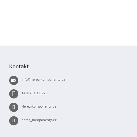
Z
á
p
Kontakt
a
t
info
@
nerez-komponenty.cz
í
+420 793 980 275
Nerez-komponenty.cz
nerez_komponenty.cz