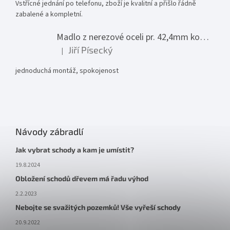
Vstřícné jednání po telefonu, zboží je kvalitní a přišlo řádně
zabalené a kompletní.
Madlo z nerezové oceli pr. 42,4mm komplet - model 0116 - 3000mm
Jiří Písecký
|
Hodnocení produktu je 5 z 5 hvězdiček.
jednoduchá montáž, spokojenost
Návody zábradlí
Jak vybrat schody a kam je umístit?
19.8.2024
Obložení schodů dřevem má řadu výhod
2.2.2023
Nebojte se svažitých pozemků! Vše vyřeší schody
20.9.2022