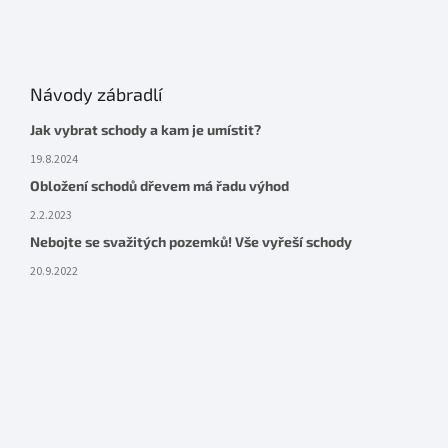
Návody zábradlí
Jak vybrat schody a kam je umístit?
19.8.2024
Obložení schodů dřevem má řadu výhod
2.2.2023
Nebojte se svažitých pozemků! Vše vyřeší schody
20.9.2022