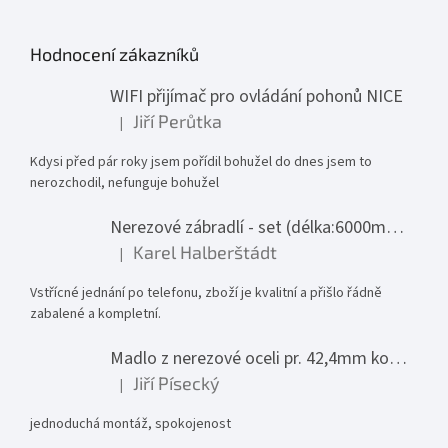
Hodnocení zákazníků
WIFI přijímač pro ovládání pohonů NICE
Jiří Perůtka
|
Hodnocení produktu je 1 z 5 hvězdiček.
Kdysi před pár roky jsem pořídil bohužel do dnes jsem to
nerozchodil, nefunguje bohužel
Nerezové zábradlí - set (délka:6000mm x výška:1000mm)
Karel Halberštádt
|
Hodnocení produktu je 5 z 5 hvězdiček.
Vstřícné jednání po telefonu, zboží je kvalitní a přišlo řádně
zabalené a kompletní.
Madlo z nerezové oceli pr. 42,4mm komplet - model 0116 - 3000mm
Jiří Písecký
|
Hodnocení produktu je 5 z 5 hvězdiček.
jednoduchá montáž, spokojenost