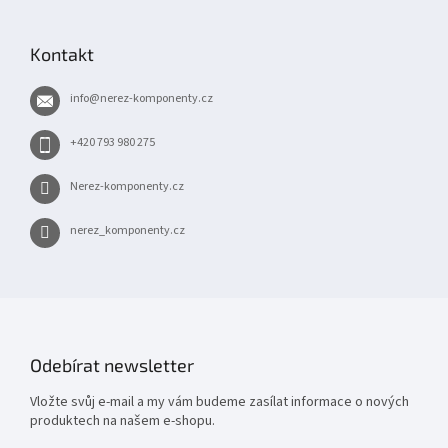
á
p
Kontakt
a
t
info
@
nerez-komponenty.cz
í
+420 793 980 275
Nerez-komponenty.cz
nerez_komponenty.cz
Odebírat newsletter
Vložte svůj e-mail a my vám budeme zasílat informace o nových
produktech na našem e-shopu.