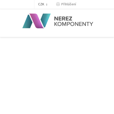
Přejít
Přihlášení
CZK
na
obsah