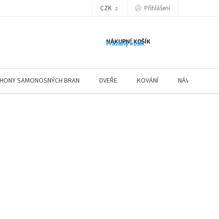
Přihlášení
CZK
NÁKUPNÍ KOŠÍK
Prázdný košík
HONY SAMONOSNÝCH BRAN
DVEŘE
KOVÁNÍ
NÁVODY ZÁBR