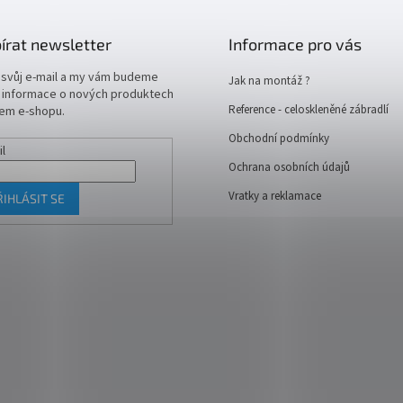
írat newsletter
Informace pro vás
 svůj e-mail a my vám budeme
Jak na montáž ?
t informace o nových produktech
Reference - celoskleněné zábradlí
em e-shopu.
Obchodní podmínky
il
Ochrana osobních údajů
Vratky a reklamace
ŘIHLÁSIT SE