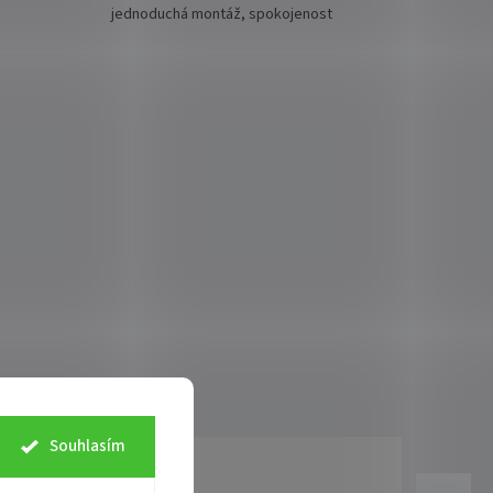
jednoduchá montáž, spokojenost
Souhlasím