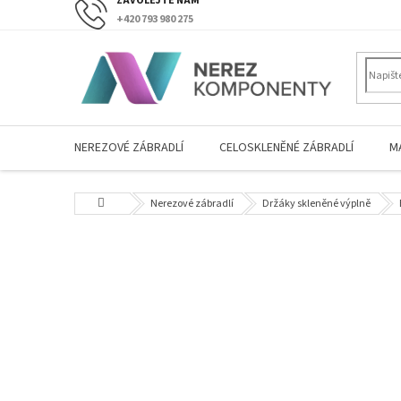
Přejít
+420 793 980 275
na
obsah
NEREZOVÉ ZÁBRADLÍ
CELOSKLENĚNÉ ZÁBRADLÍ
M
Domů
Nerezové zábradlí
Držáky skleněné výplně