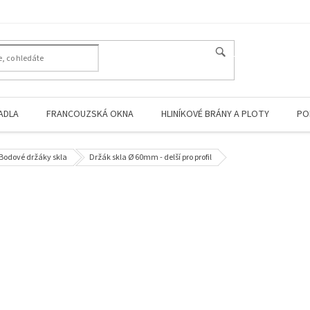
HLEDAT
ADLA
FRANCOUZSKÁ OKNA
HLINÍKOVÉ BRÁNY A PLOTY
PO
Bodové držáky skla
Držák skla Ø 60mm - delší pro profil