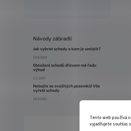
Návody zábradlí
Jak vybrat schody a kam je umístit?
19.8.2024
Obložení schodů dřevem má řadu
výhod
2.2.2023
Nebojte se svažitých pozemků! Vše
vyřeší schody
20.9.2022
Tento web používá s
vyjadřujete souhlas s