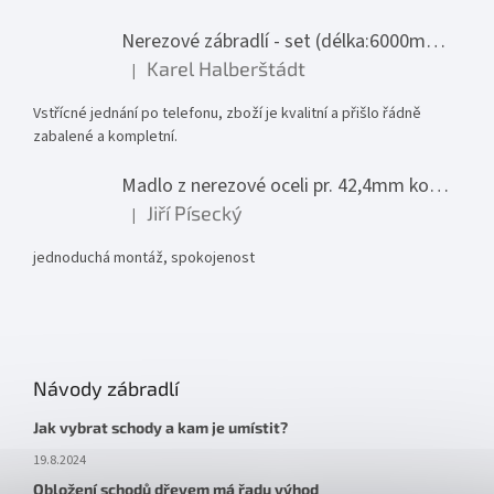
Nerezové zábradlí - set (délka:6000mm x výška:1000mm)
Karel Halberštádt
|
Hodnocení produktu je 5 z 5 hvězdiček.
Vstřícné jednání po telefonu, zboží je kvalitní a přišlo řádně
zabalené a kompletní.
Madlo z nerezové oceli pr. 42,4mm komplet - model 0116 - 3000mm
Jiří Písecký
|
Hodnocení produktu je 5 z 5 hvězdiček.
jednoduchá montáž, spokojenost
Návody zábradlí
Jak vybrat schody a kam je umístit?
19.8.2024
Obložení schodů dřevem má řadu výhod