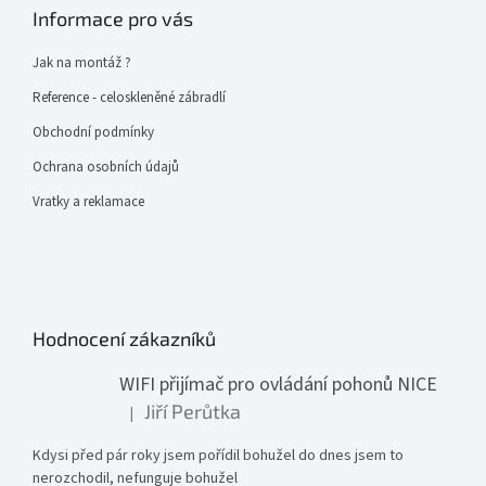
Informace pro vás
Jak na montáž ?
Reference - celoskleněné zábradlí
Obchodní podmínky
Ochrana osobních údajů
Vratky a reklamace
Hodnocení zákazníků
WIFI přijímač pro ovládání pohonů NICE
Jiří Perůtka
|
Hodnocení produktu je 1 z 5 hvězdiček.
Kdysi před pár roky jsem pořídil bohužel do dnes jsem to
nerozchodil, nefunguje bohužel