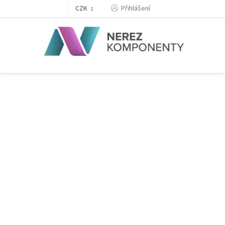
Přejít
Přihlášení
CZK
na
obsah