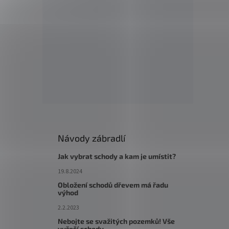
Návody zábradlí
Jak vybrat schody a kam je umístit?
19.8.2024
Obložení schodů dřevem má řadu
výhod
2.2.2023
Nebojte se svažitých pozemků! Vše
vyřeší schody