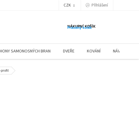
Přihlášení
CZK
NÁKUPNÍ KOŠÍK
Prázdný košík
HONY SAMONOSNÝCH BRAN
DVEŘE
KOVÁNÍ
NÁVODY ZÁBR
profil