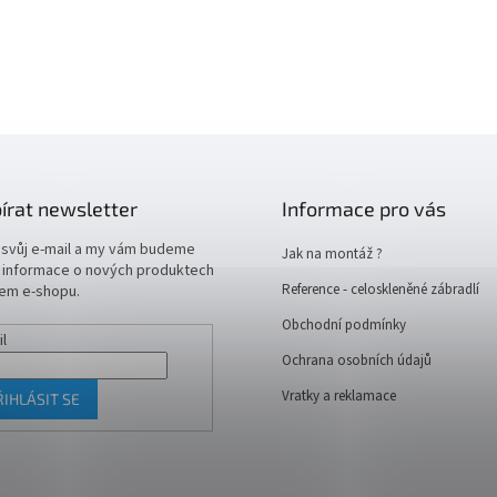
írat newsletter
Informace pro vás
 svůj e-mail a my vám budeme
Jak na montáž ?
t informace o nových produktech
Reference - celoskleněné zábradlí
em e-shopu.
Obchodní podmínky
il
Ochrana osobních údajů
Vratky a reklamace
ŘIHLÁSIT SE