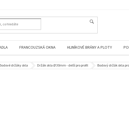
HLEDAT
ADLA
FRANCOUZSKÁ OKNA
HLINÍKOVÉ BRÁNY A PLOTY
PO
Bodové držáky skla
Držák skla Ø 30mm - delší pro profil
Bodový držák skla pro 