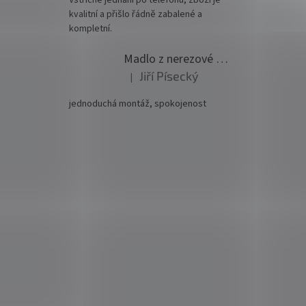
kvalitní a přišlo řádně zabalené a
kompletní.
Madlo z nerezové oceli pr. 42,4mm komplet - model 0116 - 3000mm
Jiří Písecký
|
Hodnocení produktu je 5 z 5 hvězdiček.
jednoduchá montáž, spokojenost