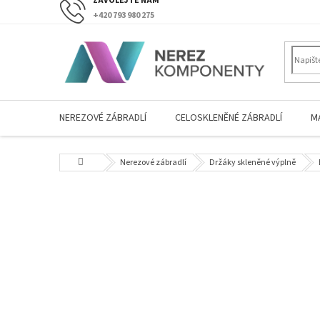
Přejít
+420 793 980 275
na
obsah
NEREZOVÉ ZÁBRADLÍ
CELOSKLENĚNÉ ZÁBRADLÍ
M
Domů
Nerezové zábradlí
Držáky skleněné výplně