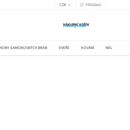
Přihlášení
CZK
NÁKUPNÍ KOŠÍK
Prázdný košík
HONY SAMONOSNÝCH BRAN
DVEŘE
KOVÁNÍ
NÁVODY ZÁBR