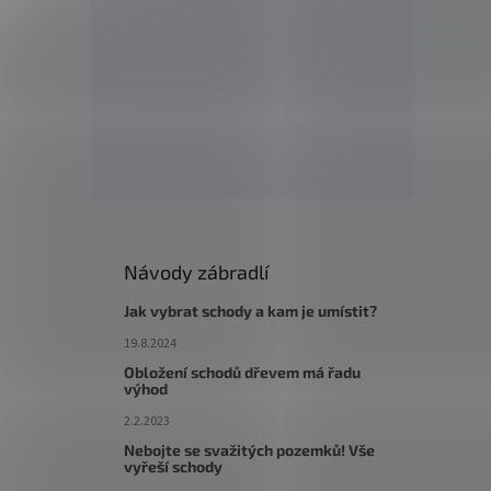
Návody zábradlí
Jak vybrat schody a kam je umístit?
19.8.2024
Obložení schodů dřevem má řadu
výhod
2.2.2023
Nebojte se svažitých pozemků! Vše
vyřeší schody