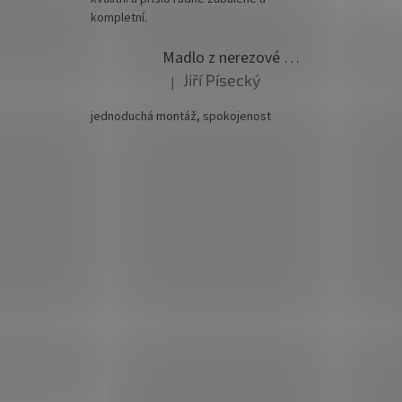
kompletní.
Madlo z nerezové oceli pr. 42,4mm komplet - model 0116 - 3000mm
Jiří Písecký
|
Hodnocení produktu je 5 z 5 hvězdiček.
jednoduchá montáž, spokojenost