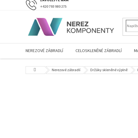
Přejít
+420 793 980 275
na
obsah
NEREZOVÉ ZÁBRADLÍ
CELOSKLENĚNÉ ZÁBRADLÍ
M
Domů
Nerezové zábradlí
Držáky skleněné výplně