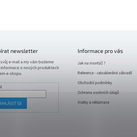
írat newsletter
Informace pro vás
 svůj e-mail a my vám budeme
Jak na montáž ?
t informace o nových produktech
Reference - celoskleněné zábradlí
em e-shopu.
Obchodní podmínky
il
Ochrana osobních údajů
Vratky a reklamace
ŘIHLÁSIT SE