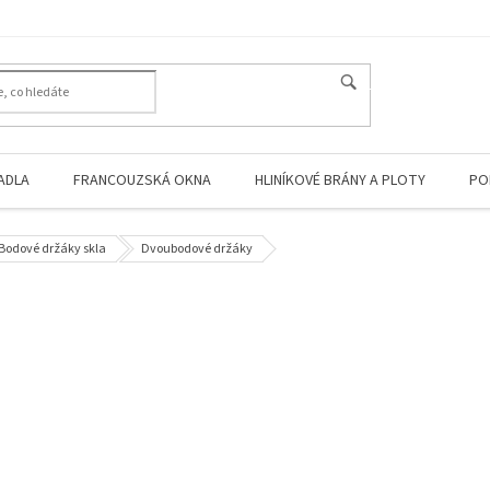
HLEDAT
ADLA
FRANCOUZSKÁ OKNA
HLINÍKOVÉ BRÁNY A PLOTY
PO
Bodové držáky skla
Dvoubodové držáky