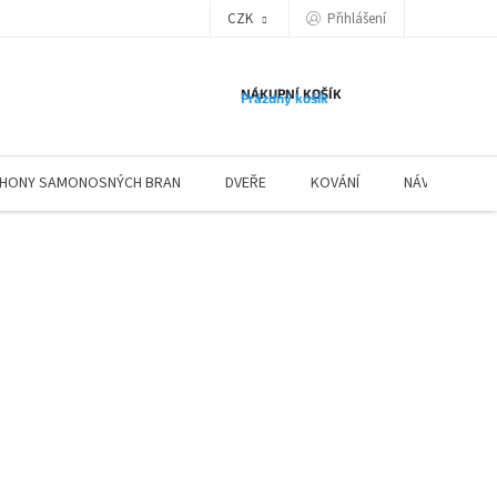
Přihlášení
CZK
NÁKUPNÍ KOŠÍK
Prázdný košík
HONY SAMONOSNÝCH BRAN
DVEŘE
KOVÁNÍ
NÁVODY ZÁBR