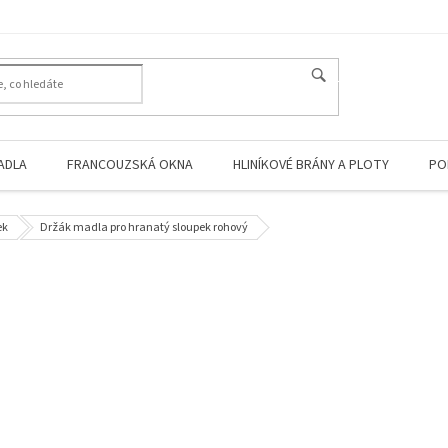
HLEDAT
ADLA
FRANCOUZSKÁ OKNA
HLINÍKOVÉ BRÁNY A PLOTY
PO
ek
Držák madla pro hranatý sloupek rohový