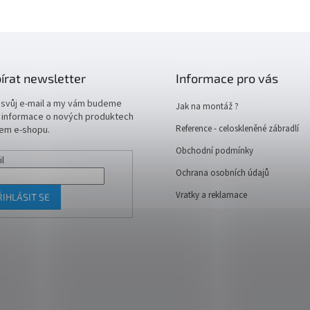
írat newsletter
Informace pro vás
 svůj e-mail a my vám budeme
Jak na montáž ?
t informace o nových produktech
Reference - celoskleněné zábradlí
em e-shopu.
Obchodní podmínky
il
Ochrana osobních údajů
Vratky a reklamace
ŘIHLÁSIT SE