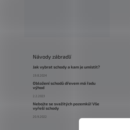
Návody zábradlí
Jak vybrat schody a kam je umístit?
19.8.2024
Obložení schodů dřevem má řadu
výhod
2.2.2023
Nebojte se svažitých pozemků! Vše
vyřeší schody
20.9.2022