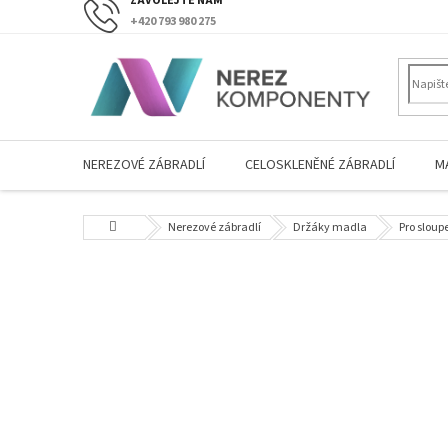
Přejít
+420 793 980 275
na
obsah
NEREZOVÉ ZÁBRADLÍ
CELOSKLENĚNÉ ZÁBRADLÍ
M
Domů
Nerezové zábradlí
Držáky madla
Pro sloup