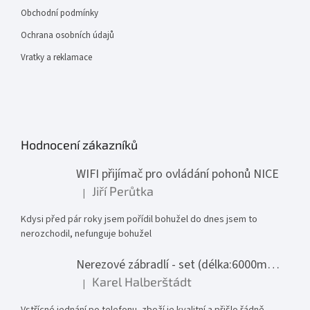
Obchodní podmínky
Ochrana osobních údajů
Vratky a reklamace
Hodnocení zákazníků
WIFI přijímač pro ovládání pohonů NICE
Jiří Perůtka
|
Hodnocení produktu je 1 z 5 hvězdiček.
Kdysi před pár roky jsem pořídil bohužel do dnes jsem to
nerozchodil, nefunguje bohužel
Nerezové zábradlí - set (délka:6000mm x výška:1000mm)
Karel Halberštádt
|
Hodnocení produktu je 5 z 5 hvězdiček.