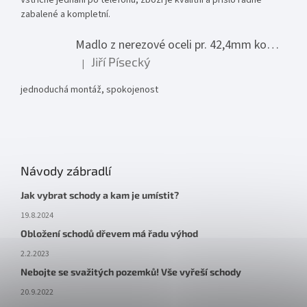
Vstřícné jednání po telefonu, zboží je kvalitní a přišlo řádně
zabalené a kompletní.
Madlo z nerezové oceli pr. 42,4mm komplet - model 0116 - 3000mm
Jiří Písecký
|
Hodnocení produktu je 5 z 5 hvězdiček.
jednoduchá montáž, spokojenost
Návody zábradlí
Jak vybrat schody a kam je umístit?
19.8.2024
Obložení schodů dřevem má řadu výhod
2.2.2023
Nebojte se svažitých pozemků! Vše vyřeší schody
20.9.2022