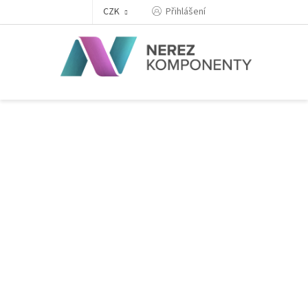
Přejít
Přihlášení
CZK
na
obsah