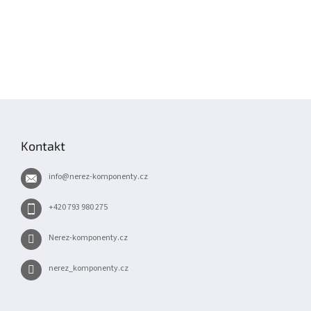
Z
á
p
Kontakt
a
t
info
@
nerez-komponenty.cz
í
+420 793 980 275
Nerez-komponenty.cz
nerez_komponenty.cz