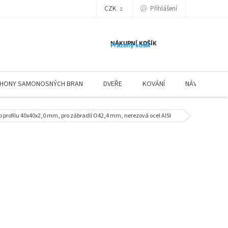
Přihlášení
CZK
NÁKUPNÍ KOŠÍK
Prázdný košík
HONY SAMONOSNÝCH BRAN
DVEŘE
KOVÁNÍ
NÁVODY ZÁBR
o profilu 40x40x2,0 mm, pro zábradlí O42,4 mm, nerezová ocel AISI