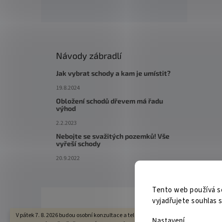
Návody zábradlí
Jak vybrat schody a kam je umístit?
19.8.2024
Obložení schodů dřevem má řadu
výhod
2.2.2023
Nebojte se svažitých pozemků! Vše
vyřeší schody
20.9.2022
Tento web používá s
vyjadřujete souhlas s
V pátek 7. 8. 2026 budou osobní konzultace a telefonická podpora dostupné pouze 
Nastavení