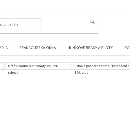
HLEDAT
ADLA
FRANCOUZSKÁ OKNA
HLINÍKOVÉ BRÁNY A PLOTY
PO
Držák madla pro hranatý sloupek
Rohová podpěra zábradlí ke vložení d
rohový
304, brus