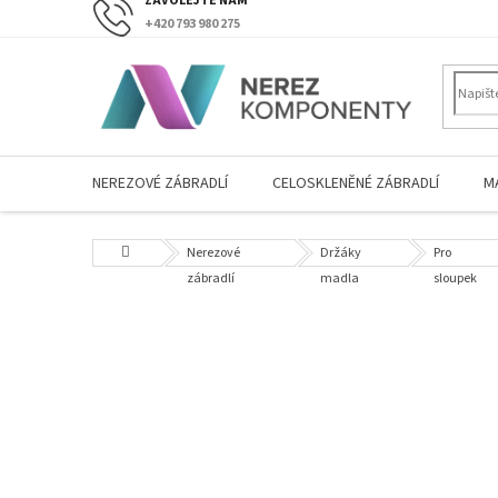
Přejít
+420 793 980 275
na
obsah
NEREZOVÉ ZÁBRADLÍ
CELOSKLENĚNÉ ZÁBRADLÍ
M
Domů
Nerezové
Držáky
Pro
zábradlí
madla
sloupek