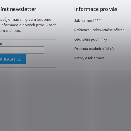
írat newsletter
Informace pro vás
 svůj e-mail a my vám budeme
Jak na montáž ?
t informace o nových produktech
Reference - celoskleněné zábradlí
em e-shopu.
Obchodní podmínky
il
Ochrana osobních údajů
Vratky a reklamace
ŘIHLÁSIT SE