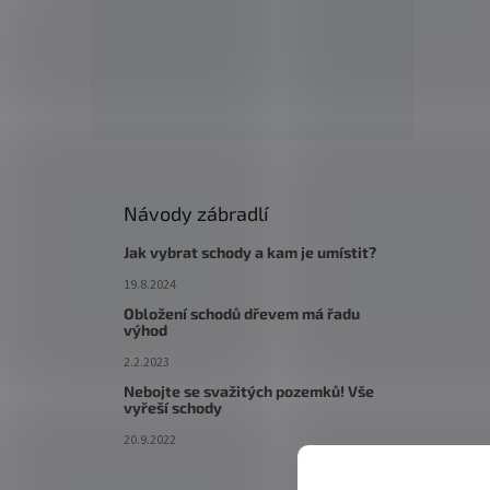
Návody zábradlí
Jak vybrat schody a kam je umístit?
19.8.2024
Obložení schodů dřevem má řadu
výhod
2.2.2023
Nebojte se svažitých pozemků! Vše
vyřeší schody
20.9.2022