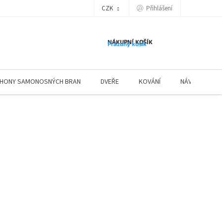
Přihlášení
CZK
NÁKUPNÍ KOŠÍK
Prázdný košík
HONY SAMONOSNÝCH BRAN
DVEŘE
KOVÁNÍ
NÁVODY ZÁBR