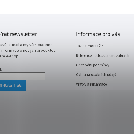
írat newsletter
Informace pro vás
 svůj e-mail a my vám budeme
Jak na montáž ?
t informace o nových produktech
Reference - celoskleněné zábradlí
em e-shopu.
Obchodní podmínky
il
Ochrana osobních údajů
Vratky a reklamace
ŘIHLÁSIT SE