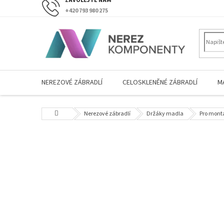
Přejít
+420 793 980 275
na
obsah
NEREZOVÉ ZÁBRADLÍ
CELOSKLENĚNÉ ZÁBRADLÍ
M
Domů
Nerezové zábradlí
Držáky madla
Pro mont