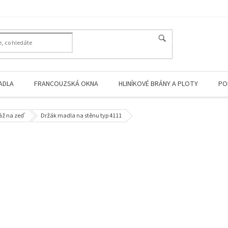
HLEDAT
ADLA
FRANCOUZSKÁ OKNA
HLINÍKOVÉ BRÁNY A PLOTY
PO
áž na zeď
Držák madla na stěnu typ 4111