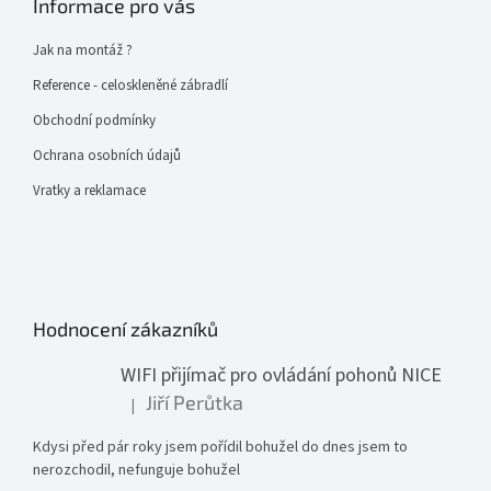
Informace pro vás
Jak na montáž ?
Reference - celoskleněné zábradlí
Obchodní podmínky
Ochrana osobních údajů
Vratky a reklamace
Hodnocení zákazníků
WIFI přijímač pro ovládání pohonů NICE
Jiří Perůtka
|
Hodnocení produktu je 1 z 5 hvězdiček.
Kdysi před pár roky jsem pořídil bohužel do dnes jsem to
nerozchodil, nefunguje bohužel