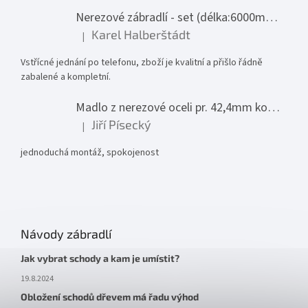
Nerezové zábradlí - set (délka:6000mm x výška:1000mm)
Karel Halberštádt
|
Hodnocení produktu je 5 z 5 hvězdiček.
Vstřícné jednání po telefonu, zboží je kvalitní a přišlo řádně
zabalené a kompletní.
Madlo z nerezové oceli pr. 42,4mm komplet - model 0116 - 3000mm
Jiří Písecký
|
Hodnocení produktu je 5 z 5 hvězdiček.
jednoduchá montáž, spokojenost
Návody zábradlí
Jak vybrat schody a kam je umístit?
19.8.2024
Obložení schodů dřevem má řadu výhod