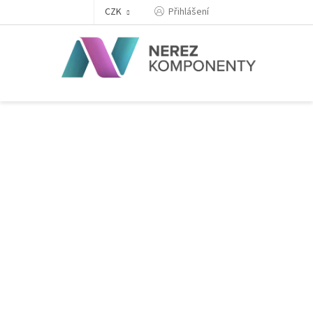
Přejít
Přihlášení
CZK
na
obsah