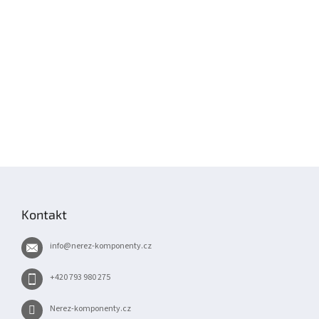
Z
á
p
Kontakt
a
t
info
@
nerez-komponenty.cz
í
+420 793 980 275
Nerez-komponenty.cz