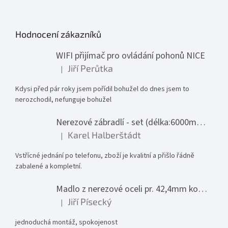
Hodnocení zákazníků
WIFI přijímač pro ovládání pohonů NICE
Jiří Perůtka
|
Hodnocení produktu je 1 z 5 hvězdiček.
Kdysi před pár roky jsem pořídil bohužel do dnes jsem to
nerozchodil, nefunguje bohužel
Nerezové zábradlí - set (délka:6000mm x výška:1000mm)
Karel Halberštádt
|
Hodnocení produktu je 5 z 5 hvězdiček.
Vstřícné jednání po telefonu, zboží je kvalitní a přišlo řádně
zabalené a kompletní.
Madlo z nerezové oceli pr. 42,4mm komplet - model 0116 - 3000mm
Jiří Písecký
|
Hodnocení produktu je 5 z 5 hvězdiček.
jednoduchá montáž, spokojenost