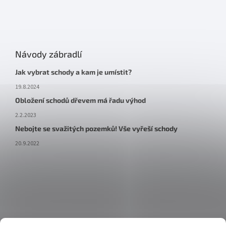
Návody zábradlí
Jak vybrat schody a kam je umístit?
19.8.2024
Obložení schodů dřevem má řadu výhod
2.2.2023
Nebojte se svažitých pozemků! Vše vyřeší schody
20.9.2022