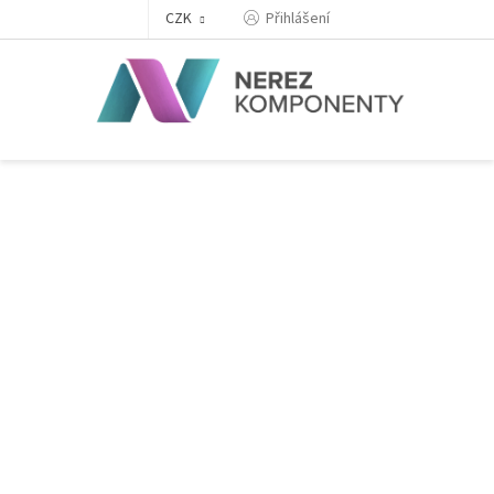
Přejít
Přihlášení
CZK
na
obsah