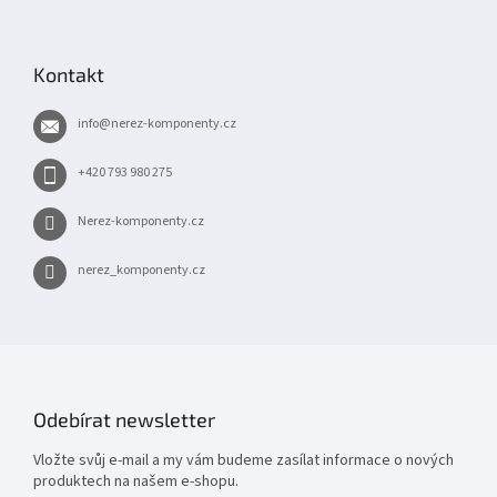
Z
á
p
Kontakt
a
t
info
@
nerez-komponenty.cz
í
+420 793 980 275
Nerez-komponenty.cz
nerez_komponenty.cz
Odebírat newsletter
Vložte svůj e-mail a my vám budeme zasílat informace o nových
produktech na našem e-shopu.