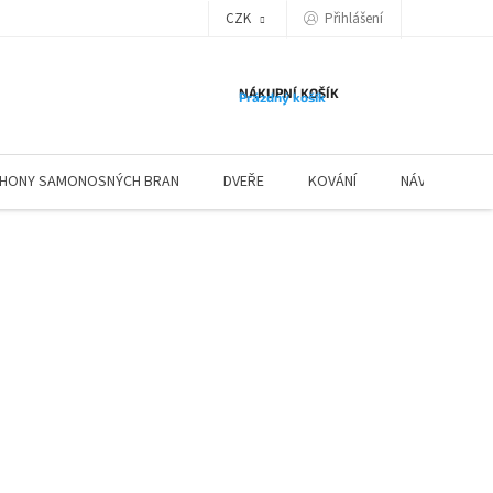
Přihlášení
CZK
NÁKUPNÍ KOŠÍK
Prázdný košík
HONY SAMONOSNÝCH BRAN
DVEŘE
KOVÁNÍ
NÁVODY ZÁBR