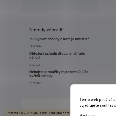
Návody zábradlí
Jak vybrat schody a kam je umístit?
19.8.2024
Obložení schodů dřevem má řadu
výhod
2.2.2023
Nebojte se svažitých pozemků! Vše
vyřeší schody
20.9.2022
Tento web používá s
vyjadřujete souhlas s
V pátek 7. 8. 2026 budou osobní konzultace a telefonická podpora dostupné pouze 
Nastavení