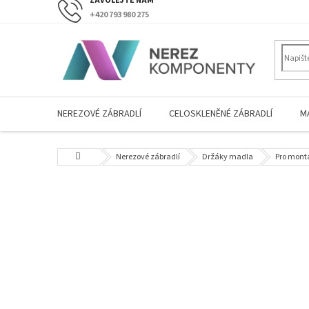
Přejít
+420 793 980 275
na
obsah
NEREZOVÉ ZÁBRADLÍ
CELOSKLENĚNÉ ZÁBRADLÍ
M
Domů
Nerezové zábradlí
Držáky madla
Pro montá