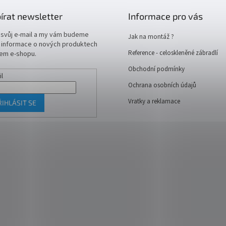
írat newsletter
Informace pro vás
 svůj e-mail a my vám budeme
Jak na montáž ?
t informace o nových produktech
Reference - celoskleněné zábradlí
em e-shopu.
Obchodní podmínky
il
Ochrana osobních údajů
Vratky a reklamace
ŘIHLÁSIT SE