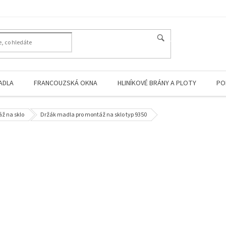
HLEDAT
ADLA
FRANCOUZSKÁ OKNA
HLINÍKOVÉ BRÁNY A PLOTY
PO
ž na sklo
Držák madla pro montáž na sklo typ 9350