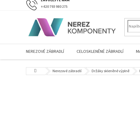
Přejít
+420 793 980 275
na
obsah
NEREZOVÉ ZÁBRADLÍ
CELOSKLENĚNÉ ZÁBRADLÍ
M
Domů
Nerezové zábradlí
Držáky skleněné výplně