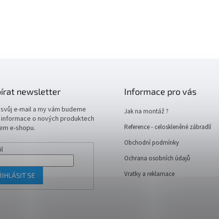
írat newsletter
Informace pro vás
 svůj e-mail a my vám budeme
Jak na montáž ?
t informace o nových produktech
Reference - celoskleněné zábradlí
em e-shopu.
Obchodní podmínky
il
Ochrana osobních údajů
Vratky a reklamace
ŘIHLÁSIT SE