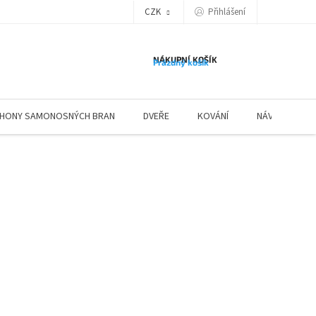
Přihlášení
CZK
NÁKUPNÍ KOŠÍK
Prázdný košík
HONY SAMONOSNÝCH BRAN
DVEŘE
KOVÁNÍ
NÁVODY ZÁBR