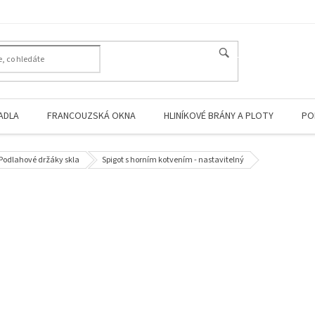
HLEDAT
ADLA
FRANCOUZSKÁ OKNA
HLINÍKOVÉ BRÁNY A PLOTY
PO
Podlahové držáky skla
Spigot s horním kotvením - nastavitelný