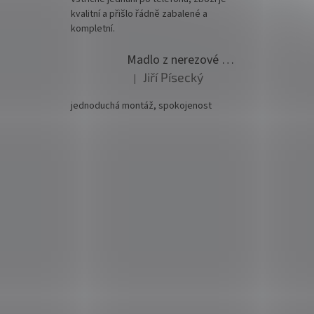
kvalitní a přišlo řádně zabalené a
kompletní.
Madlo z nerezové oceli pr. 42,4mm komplet - model 0116 - 3000mm
Jiří Písecký
|
Hodnocení produktu je 5 z 5 hvězdiček.
jednoduchá montáž, spokojenost