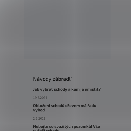
Návody zábradlí
Jak vybrat schody a kam je umístit?
19.8.2024
Obložení schodů dřevem má řadu
výhod
2.2.2023
Nebojte se svažitých pozemků! Vše
vyřeší schody