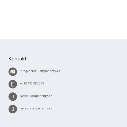
Z
á
p
Kontakt
a
t
info
@
nerez-komponenty.cz
í
+420 793 980 275
Nerez-komponenty.cz
nerez_komponenty.cz