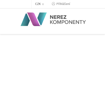
Přejít
Přihlášení
CZK
na
obsah