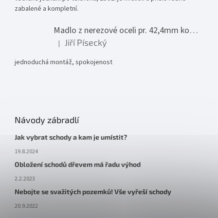
zabalené a kompletní.
Madlo z nerezové oceli pr. 42,4mm komplet - model 0116 - 3000mm
Jiří Písecký
|
Hodnocení produktu je 5 z 5 hvězdiček.
jednoduchá montáž, spokojenost
Návody zábradlí
Jak vybrat schody a kam je umístit?
19.8.2024
Obložení schodů dřevem má řadu výhod
2.2.2023
Nebojte se svažitých pozemků! Vše vyřeší schody
20.9.2022