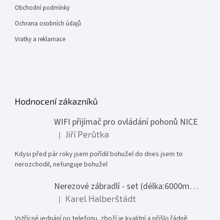
Obchodní podmínky
Ochrana osobních údajů
Vratky a reklamace
Hodnocení zákazníků
WIFI přijímač pro ovládání pohonů NICE
Jiří Perůtka
|
Hodnocení produktu je 1 z 5 hvězdiček.
Kdysi před pár roky jsem pořídil bohužel do dnes jsem to
nerozchodil, nefunguje bohužel
Nerezové zábradlí - set (délka:6000mm x výška:1000mm)
Karel Halberštádt
|
Hodnocení produktu je 5 z 5 hvězdiček.
Vstřícné jednání po telefonu, zboží je kvalitní a přišlo řádně