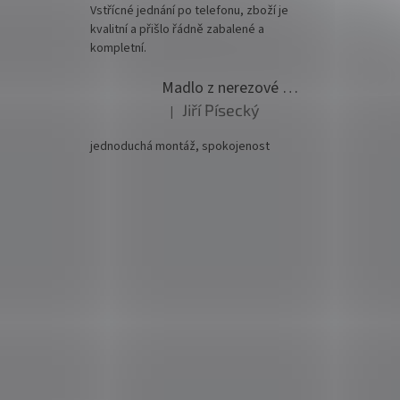
Vstřícné jednání po telefonu, zboží je
kvalitní a přišlo řádně zabalené a
kompletní.
Madlo z nerezové oceli pr. 42,4mm komplet - model 0116 - 3000mm
Jiří Písecký
|
Hodnocení produktu je 5 z 5 hvězdiček.
jednoduchá montáž, spokojenost