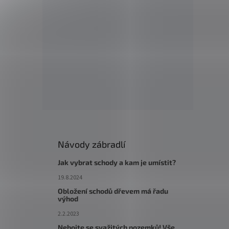
Návody zábradlí
Jak vybrat schody a kam je umístit?
19.8.2024
Obložení schodů dřevem má řadu
výhod
2.2.2023
Nebojte se svažitých pozemků! Vše