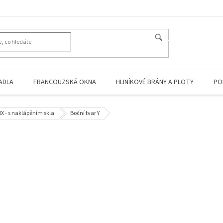
HLEDAT
ADLA
FRANCOUZSKÁ OKNA
HLINÍKOVÉ BRÁNY A PLOTY
PO
IX - s naklápěním skla
Boční tvar Y