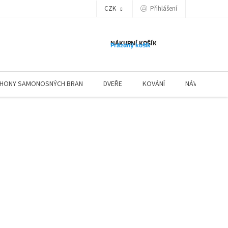
Přihlášení
CZK
NÁKUPNÍ KOŠÍK
Prázdný košík
HONY SAMONOSNÝCH BRAN
DVEŘE
KOVÁNÍ
NÁVODY ZÁBR