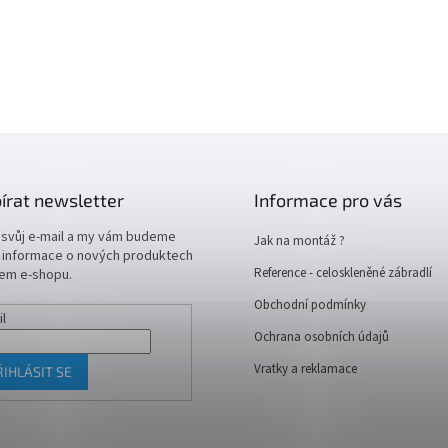
írat newsletter
Informace pro vás
 svůj e-mail a my vám budeme
Jak na montáž ?
t informace o nových produktech
Reference - celoskleněné zábradlí
em e-shopu.
Obchodní podmínky
il
Ochrana osobních údajů
Vratky a reklamace
ŘIHLÁSIT SE