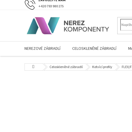
Přejít
+420 793 980 275
na
obsah
NEREZOVÉ ZÁBRADLÍ
CELOSKLENĚNÉ ZÁBRADLÍ
M
Domů
Celoskleněné zábradlí
Kotvící profily
FLEX/F