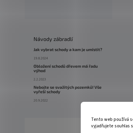
Návody zábradlí
Jak vybrat schody a kam je umístit?
19.8.2024
Obložení schodů dřevem má řadu
výhod
2.2.2023
Nebojte se svažitých pozemků! Vše
vyřeší schody
20.9.2022
Tento web používá s
vyjadřujete souhlas s