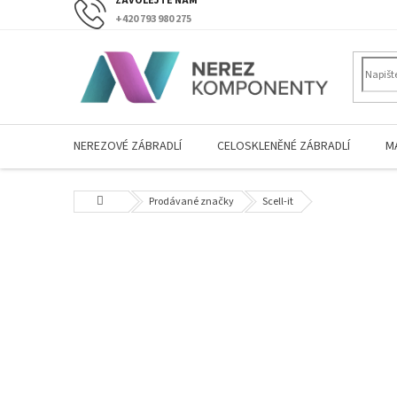
Přejít
+420 793 980 275
na
obsah
NEREZOVÉ ZÁBRADLÍ
CELOSKLENĚNÉ ZÁBRADLÍ
M
Domů
Prodávané značky
Scell-it