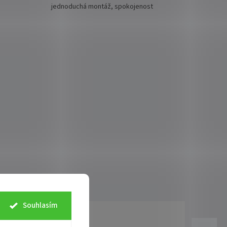
jednoduchá montáž, spokojenost
Souhlasím