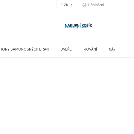
Přihlášení
CZK
NÁKUPNÍ KOŠÍK
Prázdný košík
HONY SAMONOSNÝCH BRAN
DVEŘE
KOVÁNÍ
NÁVODY ZÁBR