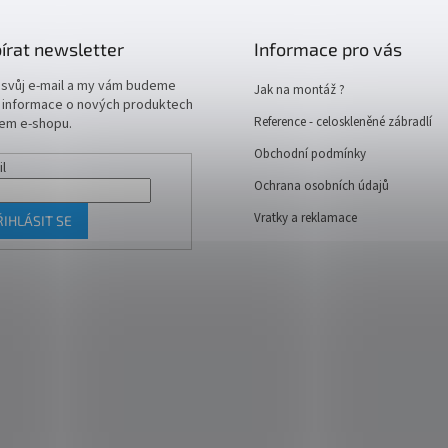
írat newsletter
Informace pro vás
 svůj e-mail a my vám budeme
Jak na montáž ?
t informace o nových produktech
Reference - celoskleněné zábradlí
em e-shopu.
Obchodní podmínky
il
Ochrana osobních údajů
Vratky a reklamace
ŘIHLÁSIT SE