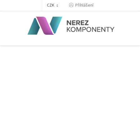
Přejít
Přihlášení
CZK
na
obsah