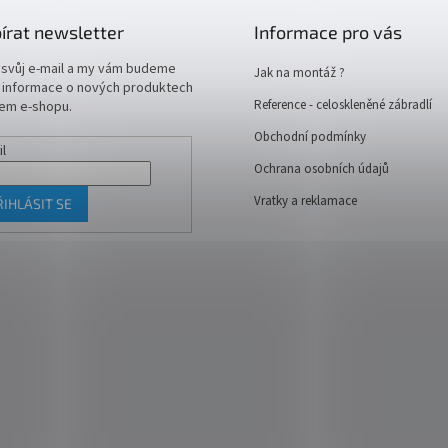
írat newsletter
Informace pro vás
 svůj e-mail a my vám budeme
Jak na montáž ?
t informace o nových produktech
Reference - celoskleněné zábradlí
em e-shopu.
Obchodní podmínky
il
Ochrana osobních údajů
Vratky a reklamace
ŘIHLÁSIT SE