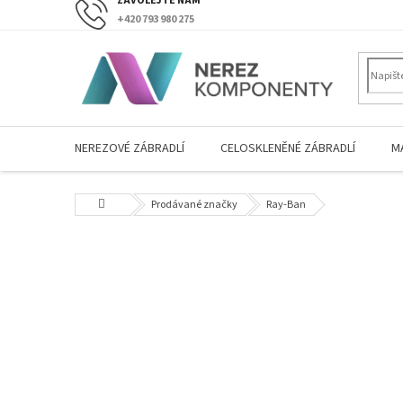
Přejít
+420 793 980 275
na
obsah
NEREZOVÉ ZÁBRADLÍ
CELOSKLENĚNÉ ZÁBRADLÍ
M
Domů
Prodávané značky
Ray-Ban