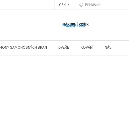
Přihlášení
CZK
NÁKUPNÍ KOŠÍK
Prázdný košík
HONY SAMONOSNÝCH BRAN
DVEŘE
KOVÁNÍ
NÁVODY ZÁBR