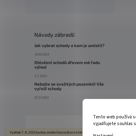
Návody zábradlí
Jak vybrat schody a kam je umístit?
19.8.2024
Obložení schodů dřevem má řadu
výhod
2.2.2023
Nebojte se svažitých pozemků! Vše
vyřeší schody
20.9.2022
Tento web používá s
vyjadřujete souhlas s
V pátek 7. 8. 2026 budou osobní konzultace a telefonická podpora dostupné pouze 
Nastavení