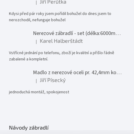
Jiří Perůtka
|
Hodnocení produktu je 1 z 5 hvězdiček.
Kdysi před pár roky jsem pořídil bohužel do dnes jsem to
nerozchodil, nefunguje bohužel
Nerezové zábradlí - set (délka:6000mm x výška:1000mm)
Karel Halberštádt
|
Hodnocení produktu je 5 z 5 hvězdiček.
Vstřícné jednání po telefonu, zboží je kvalitní a přišlo řádně
zabalené a kompletní.
Madlo z nerezové oceli pr. 42,4mm komplet - model 0116 - 3000mm
Jiří Písecký
|
Hodnocení produktu je 5 z 5 hvězdiček.
jednoduchá montáž, spokojenost
Návody zábradlí