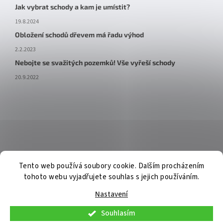
Jak vybrat schody a kam je umístit?
19.8.2024
Obložení schodů dřevem má řadu výhod
2.2.2023
Nebojte se svažitých pozemků! Vše vyřeší schody
20.9.2022
Tento web používá soubory cookie. Dalším procházením
tohoto webu vyjadřujete souhlas s jejich používáním.
Nastavení
Souhlasím
V pátek 7. 8. 2026 budou osobní konzultace a telefonická podpora