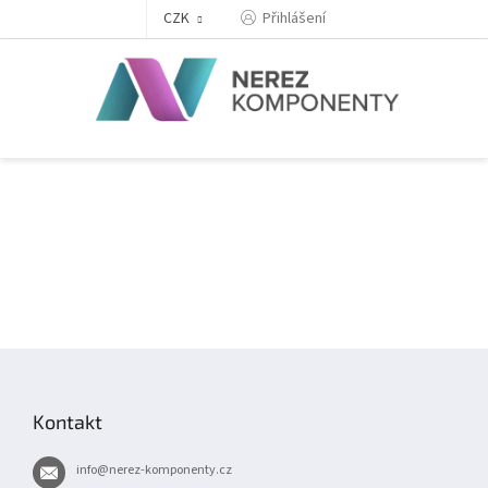
Přejít
Přihlášení
CZK
na
obsah
Z
á
p
Kontakt
a
t
info
@
nerez-komponenty.cz
í