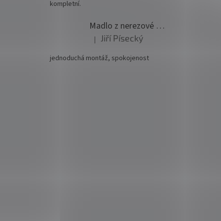
kompletní.
Madlo z nerezové oceli pr. 42,4mm komplet - model 0116 - 3000mm
Jiří Písecký
|
Hodnocení produktu je 5 z 5 hvězdiček.
jednoduchá montáž, spokojenost