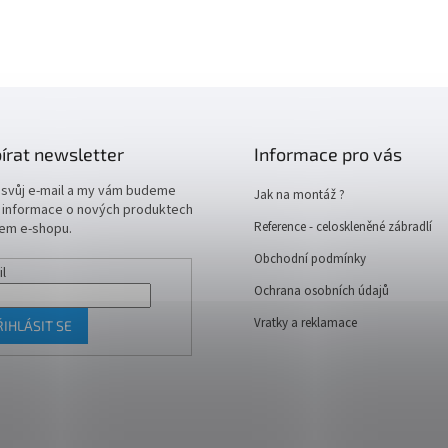
írat newsletter
Informace pro vás
 svůj e-mail a my vám budeme
Jak na montáž ?
t informace o nových produktech
Reference - celoskleněné zábradlí
em e-shopu.
Obchodní podmínky
il
Ochrana osobních údajů
Vratky a reklamace
ŘIHLÁSIT SE