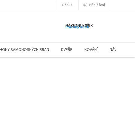
Přihlášení
CZK
NÁKUPNÍ KOŠÍK
Prázdný košík
HONY SAMONOSNÝCH BRAN
DVEŘE
KOVÁNÍ
NÁVODY ZÁBR