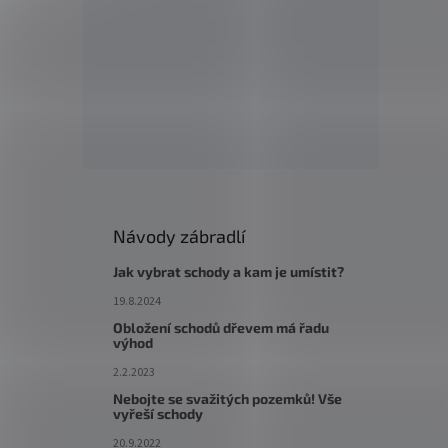
Návody zábradlí
Jak vybrat schody a kam je umístit?
19.8.2024
Obložení schodů dřevem má řadu
výhod
2.2.2023
Nebojte se svažitých pozemků! Vše
vyřeší schody
20.9.2022