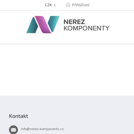
Přejít
Přihlášení
CZK
na
obsah
Z
á
p
Kontakt
a
t
info
@
nerez-komponenty.cz
í