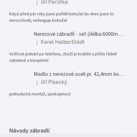
Jiří Perůtka
|
Hodnocení produktu je 1 z 5 hvězdiček.
Kdysi před pár roky jsem pořídil bohužel do dnes jsem to
nerozchodil, nefunguje bohužel
Nerezové zábradlí - set (délka:6000mm x výška:1000mm)
Karel Halberštádt
|
Hodnocení produktu je 5 z 5 hvězdiček.
Vstřícné jednání po telefonu, zboží je kvalitní a přišlo řádně
zabalené a kompletní.
Madlo z nerezové oceli pr. 42,4mm komplet - model 0116 - 3000mm
Jiří Písecký
|
Hodnocení produktu je 5 z 5 hvězdiček.
jednoduchá montáž, spokojenost
Návody zábradlí