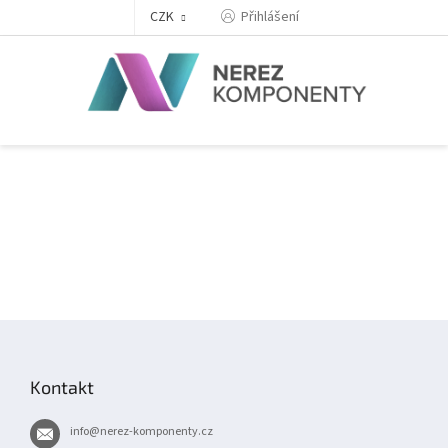
Přejít
Přihlášení
CZK
na
obsah
Z
á
p
Kontakt
a
t
info
@
nerez-komponenty.cz
í