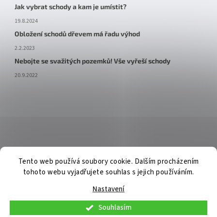
Jak vybrat schody a kam je umístit?
19.8.2024
Obložení schodů dřevem má řadu výhod
2.2.2023
Nebojte se svažitých pozemků! Vše vyřeší schody
20.9.2022
Tento web používá soubory cookie. Dalším procházením
tohoto webu vyjadřujete souhlas s jejich používáním.
Nastavení
Souhlasím
V pátek 7. 8. 2026 budou osobní konzultace a telefonická podpora