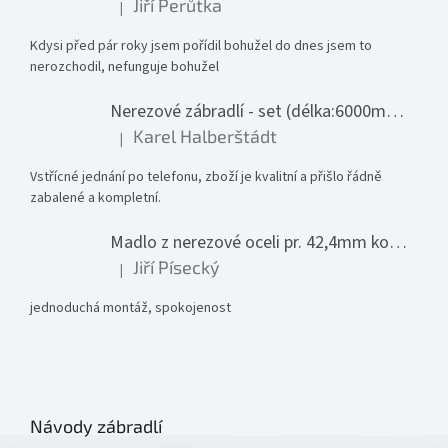
Jiří Perůtka
|
Hodnocení produktu je 1 z 5 hvězdiček.
Kdysi před pár roky jsem pořídil bohužel do dnes jsem to
nerozchodil, nefunguje bohužel
Nerezové zábradlí - set (délka:6000mm x výška:1000mm)
Karel Halberštádt
|
Hodnocení produktu je 5 z 5 hvězdiček.
Vstřícné jednání po telefonu, zboží je kvalitní a přišlo řádně
zabalené a kompletní.
Madlo z nerezové oceli pr. 42,4mm komplet - model 0116 - 3000mm
Jiří Písecký
|
Hodnocení produktu je 5 z 5 hvězdiček.
jednoduchá montáž, spokojenost
Návody zábradlí