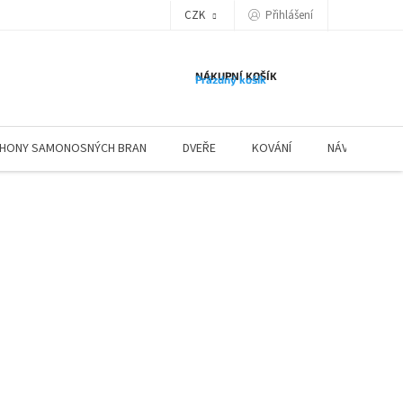
Přihlášení
CZK
NÁKUPNÍ KOŠÍK
Prázdný košík
HONY SAMONOSNÝCH BRAN
DVEŘE
KOVÁNÍ
NÁVODY ZÁBR