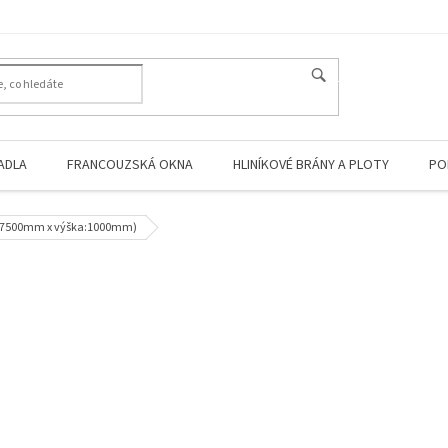
HLEDAT
ADLA
FRANCOUZSKÁ OKNA
HLINÍKOVÉ BRÁNY A PLOTY
PO
ka:7500mm x výška:1000mm)