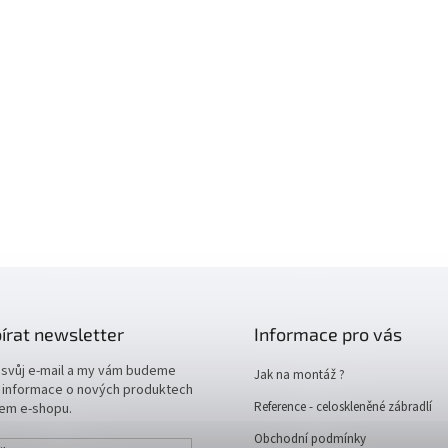
írat newsletter
Informace pro vás
 svůj e-mail a my vám budeme
Jak na montáž ?
t informace o nových produktech
Reference - celoskleněné zábradlí
em e-shopu.
Obchodní podmínky