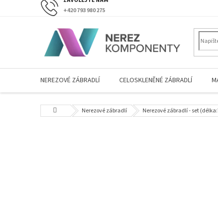
Přejít
+420 793 980 275
na
obsah
NEREZOVÉ ZÁBRADLÍ
CELOSKLENĚNÉ ZÁBRADLÍ
M
Domů
Nerezové zábradlí
Nerezové zábradlí - set (dél