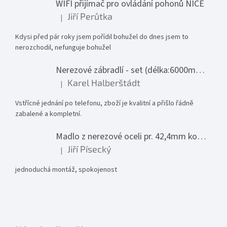
WIFI přijímač pro ovládání pohonů NICE
Jiří Perůtka
|
Hodnocení produktu je 1 z 5 hvězdiček.
Kdysi před pár roky jsem pořídil bohužel do dnes jsem to
nerozchodil, nefunguje bohužel
Nerezové zábradlí - set (délka:6000mm x výška:1000mm)
Karel Halberštádt
|
Hodnocení produktu je 5 z 5 hvězdiček.
Vstřícné jednání po telefonu, zboží je kvalitní a přišlo řádně
zabalené a kompletní.
Madlo z nerezové oceli pr. 42,4mm komplet - model 0116 - 3000mm
Jiří Písecký
|
Hodnocení produktu je 5 z 5 hvězdiček.
jednoduchá montáž, spokojenost