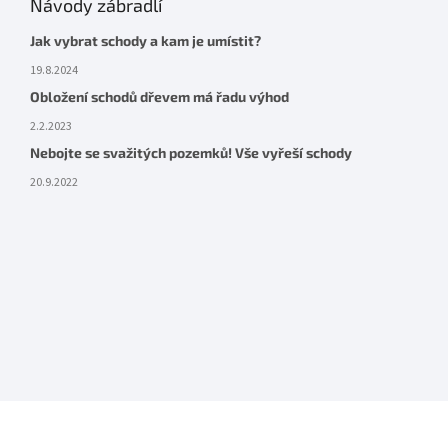
Návody zábradlí
Jak vybrat schody a kam je umístit?
19.8.2024
Obložení schodů dřevem má řadu výhod
2.2.2023
Nebojte se svažitých pozemků! Vše vyřeší schody
20.9.2022