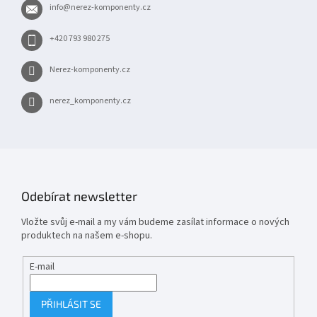
info
@
nerez-komponenty.cz
í
+420 793 980 275
Nerez-komponenty.cz
nerez_komponenty.cz
Odebírat newsletter
Vložte svůj e-mail a my vám budeme zasílat informace o nových
produktech na našem e-shopu.
E-mail
PŘIHLÁSIT SE