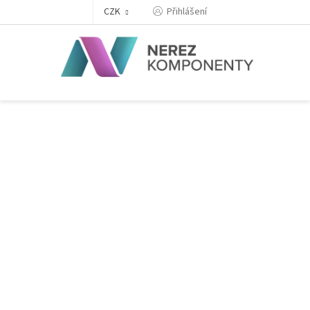
Přejít
Přihlášení
CZK
na
obsah