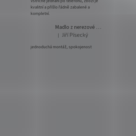
Vstřícné jednání po telefonu, zboží je
kvalitní a přišlo řádně zabalené a
kompletní.
Madlo z nerezové oceli pr. 42,4mm komplet - model 0116 - 3000mm
Jiří Písecký
|
Hodnocení produktu je 5 z 5 hvězdiček.
jednoduchá montáž, spokojenost