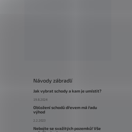
Návody zábradlí
Jak vybrat schody a kam je umístit?
19.8.2024
Obložení schodů dřevem má řadu
výhod
2.2.2023
Nebojte se svažitých pozemků! Vše