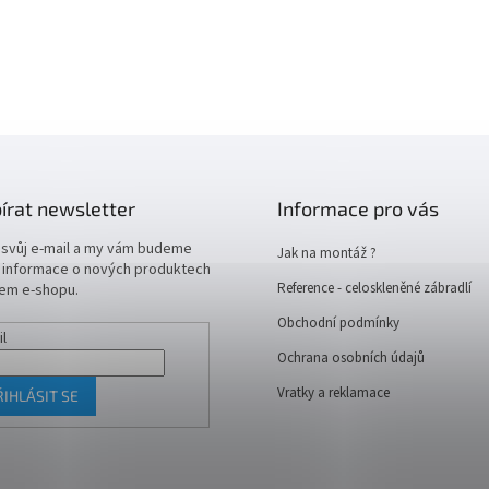
írat newsletter
Informace pro vás
 svůj e-mail a my vám budeme
Jak na montáž ?
t informace o nových produktech
Reference - celoskleněné zábradlí
em e-shopu.
Obchodní podmínky
il
Ochrana osobních údajů
Vratky a reklamace
ŘIHLÁSIT SE