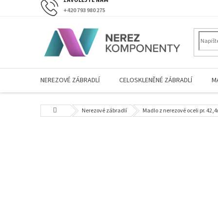
Přejít
+420 793 980 275
na
obsah
NEREZOVÉ ZÁBRADLÍ
CELOSKLENĚNÉ ZÁBRADLÍ
M
Domů
Nerezové zábradlí
Madlo z nerezové oceli pr. 4