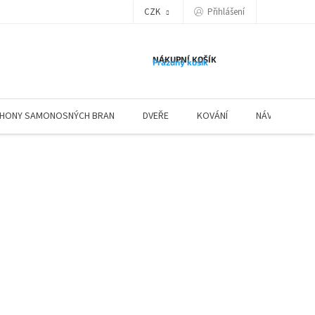
Přihlášení
CZK
NÁKUPNÍ KOŠÍK
Prázdný košík
HONY SAMONOSNÝCH BRAN
DVEŘE
KOVÁNÍ
NÁVODY ZÁBR