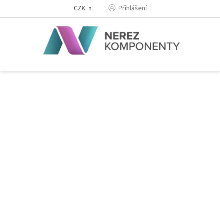
Přejít
Přihlášení
CZK
na
obsah