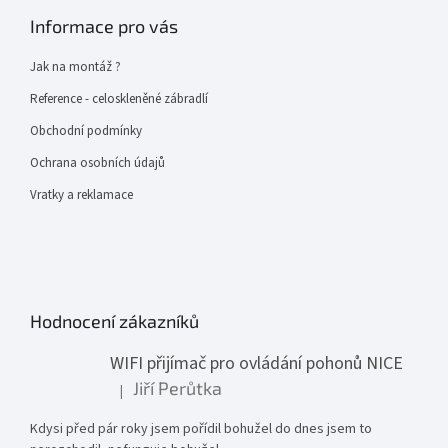
Informace pro vás
Jak na montáž ?
Reference - celoskleněné zábradlí
Obchodní podmínky
Ochrana osobních údajů
Vratky a reklamace
Hodnocení zákazníků
WIFI přijímač pro ovládání pohonů NICE
Jiří Perůtka
|
Hodnocení produktu je 1 z 5 hvězdiček.
Kdysi před pár roky jsem pořídil bohužel do dnes jsem to