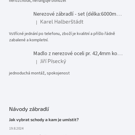
nerozchodil, nefunguje bohužel
Nerezové zábradlí - set (délka:6000mm x výška:1000mm)
Karel Halberštádt
|
Hodnocení produktu je 5 z 5 hvězdiček.
Vstřícné jednání po telefonu, zboží je kvalitní a přišlo řádně
zabalené a kompletní.
Madlo z nerezové oceli pr. 42,4mm komplet - model 0116 - 3000mm
Jiří Písecký
|
Hodnocení produktu je 5 z 5 hvězdiček.
jednoduchá montáž, spokojenost
Návody zábradlí
Jak vybrat schody a kam je umístit?
19.8.2024