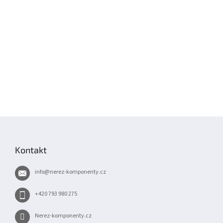
Z
á
p
Kontakt
a
t
info
@
nerez-komponenty.cz
í
+420 793 980 275
Nerez-komponenty.cz