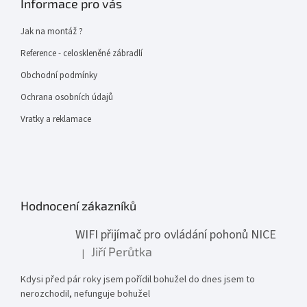
Informace pro vás
Jak na montáž ?
Reference - celoskleněné zábradlí
Obchodní podmínky
Ochrana osobních údajů
Vratky a reklamace
Hodnocení zákazníků
WIFI přijímač pro ovládání pohonů NICE
Jiří Perůtka
|
Hodnocení produktu je 1 z 5 hvězdiček.
Kdysi před pár roky jsem pořídil bohužel do dnes jsem to
nerozchodil, nefunguje bohužel