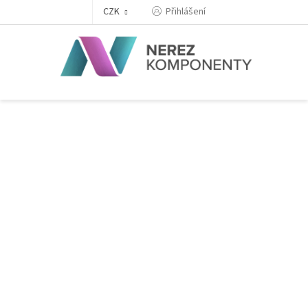
Přejít
Přihlášení
CZK
na
obsah