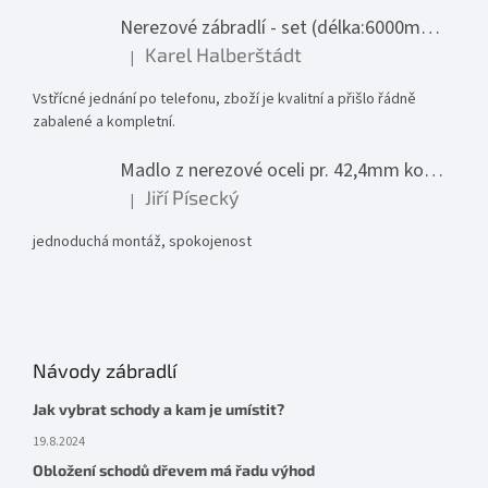
Nerezové zábradlí - set (délka:6000mm x výška:1000mm)
Karel Halberštádt
|
Hodnocení produktu je 5 z 5 hvězdiček.
Vstřícné jednání po telefonu, zboží je kvalitní a přišlo řádně
zabalené a kompletní.
Madlo z nerezové oceli pr. 42,4mm komplet - model 0116 - 3000mm
Jiří Písecký
|
Hodnocení produktu je 5 z 5 hvězdiček.
jednoduchá montáž, spokojenost
Návody zábradlí
Jak vybrat schody a kam je umístit?
19.8.2024
Obložení schodů dřevem má řadu výhod