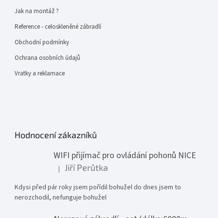
Jak na montáž ?
Reference - celoskleněné zábradlí
Obchodní podmínky
Ochrana osobních údajů
Vratky a reklamace
Hodnocení zákazníků
WIFI přijímač pro ovládání pohonů NICE
Jiří Perůtka
|
Hodnocení produktu je 1 z 5 hvězdiček.
Kdysi před pár roky jsem pořídil bohužel do dnes jsem to
nerozchodil, nefunguje bohužel