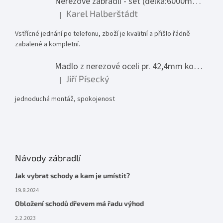
Nerezové zábradlí - set (délka:6000mm x výška:1000mm)
Karel Halberštádt
|
Hodnocení produktu je 5 z 5 hvězdiček.
Vstřícné jednání po telefonu, zboží je kvalitní a přišlo řádně
zabalené a kompletní.
Madlo z nerezové oceli pr. 42,4mm komplet - model 0116 - 3000mm
Jiří Písecký
|
Hodnocení produktu je 5 z 5 hvězdiček.
jednoduchá montáž, spokojenost
Návody zábradlí
Jak vybrat schody a kam je umístit?
19.8.2024
Obložení schodů dřevem má řadu výhod
2.2.2023