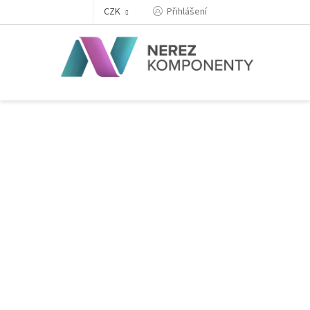
Přejít
Přihlášení
CZK
na
obsah