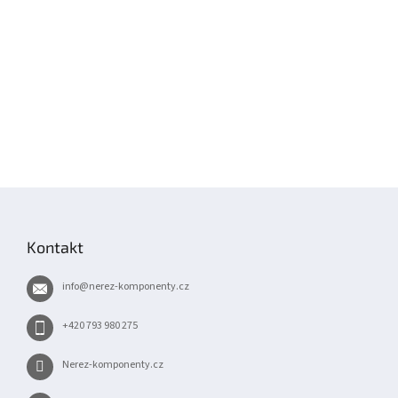
Z
á
p
Kontakt
a
t
info
@
nerez-komponenty.cz
í
+420 793 980 275
Nerez-komponenty.cz