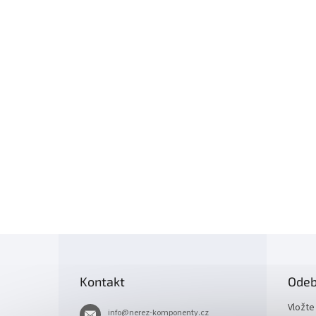
Z
á
p
Kontakt
Odeb
a
t
Vložte
info
@
nerez-komponenty.cz