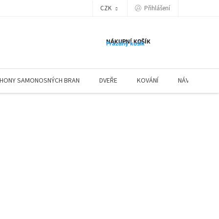
Přihlášení
CZK
NÁKUPNÍ KOŠÍK
Prázdný košík
HONY SAMONOSNÝCH BRAN
DVEŘE
KOVÁNÍ
NÁVODY ZÁBR