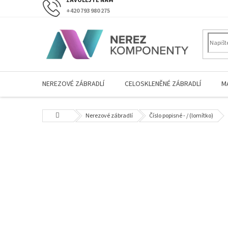
Přejít
+420 793 980 275
na
obsah
NEREZOVÉ ZÁBRADLÍ
CELOSKLENĚNÉ ZÁBRADLÍ
M
Domů
Nerezové zábradlí
Číslo popisné - / (lomítko)