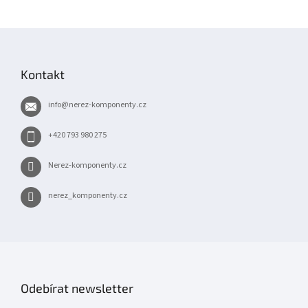
Z
á
p
Kontakt
a
t
info
@
nerez-komponenty.cz
í
+420 793 980 275
Nerez-komponenty.cz
nerez_komponenty.cz
Odebírat newsletter