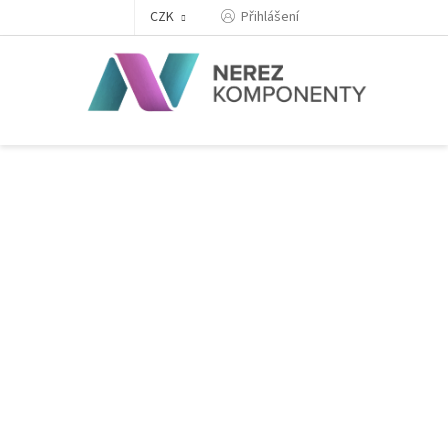
Přejít
Přihlášení
CZK
na
obsah