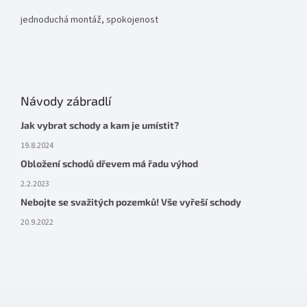
jednoduchá montáž, spokojenost
Návody zábradlí
Jak vybrat schody a kam je umístit?
19.8.2024
Obložení schodů dřevem má řadu výhod
2.2.2023
Nebojte se svažitých pozemků! Vše vyřeší schody
20.9.2022