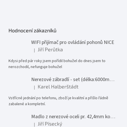
Hodnocení zákazníků
WIFI přijímač pro ovládání pohonů NICE
Jiří Perůtka
|
Hodnocení produktu je 1 z 5 hvězdiček.
Kdysi před pár roky jsem pořídil bohužel do dnes jsem to
nerozchodil, nefunguje bohužel
Nerezové zábradlí - set (délka:6000mm x výška:1000mm)
Karel Halberštádt
|
Hodnocení produktu je 5 z 5 hvězdiček.
Vstřícné jednání po telefonu, zboží je kvalitní a přišlo řádně
zabalené a kompletní.
Madlo z nerezové oceli pr. 42,4mm komplet - model 0116 - 3000mm
Jiří Písecký
|
Hodnocení produktu je 5 z 5 hvězdiček.