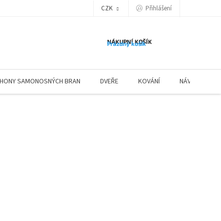
Přihlášení
CZK
NÁKUPNÍ KOŠÍK
Prázdný košík
HONY SAMONOSNÝCH BRAN
DVEŘE
KOVÁNÍ
NÁVODY ZÁBR