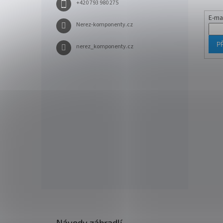
+420 793 980 275
E-ma
Nerez-komponenty.cz
P
nerez_komponenty.cz
Návody zábradlí