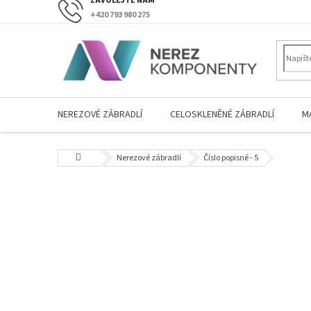
Přejít
+420 793 980 275
na
obsah
NEREZOVÉ ZÁBRADLÍ
CELOSKLENĚNÉ ZÁBRADLÍ
M
Domů
Nerezové zábradlí
Číslo popisné - 5