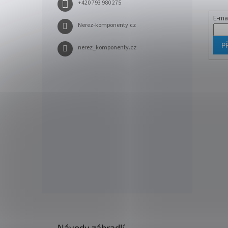
+420 793 980 275
E-ma
Nerez-komponenty.cz
P
nerez_komponenty.cz
Návody zábradlí