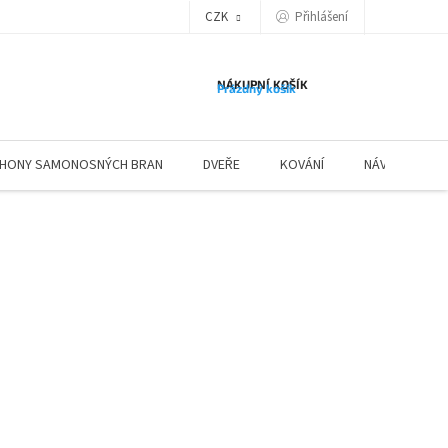
Přihlášení
CZK
NÁKUPNÍ KOŠÍK
Prázdný košík
HONY SAMONOSNÝCH BRAN
DVEŘE
KOVÁNÍ
NÁVODY ZÁBR