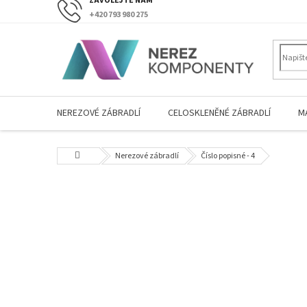
Přejít
+420 793 980 275
na
obsah
NEREZOVÉ ZÁBRADLÍ
CELOSKLENĚNÉ ZÁBRADLÍ
M
Domů
Nerezové zábradlí
Číslo popisné - 4