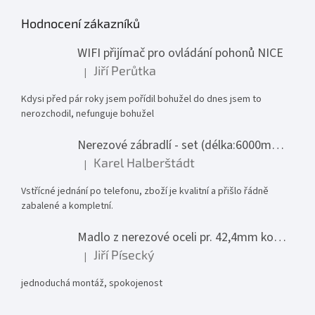
Hodnocení zákazníků
WIFI přijímač pro ovládání pohonů NICE
Jiří Perůtka
|
Hodnocení produktu je 1 z 5 hvězdiček.
Kdysi před pár roky jsem pořídil bohužel do dnes jsem to
nerozchodil, nefunguje bohužel
Nerezové zábradlí - set (délka:6000mm x výška:1000mm)
Karel Halberštádt
|
Hodnocení produktu je 5 z 5 hvězdiček.
Vstřícné jednání po telefonu, zboží je kvalitní a přišlo řádně
zabalené a kompletní.
Madlo z nerezové oceli pr. 42,4mm komplet - model 0116 - 3000mm
Jiří Písecký
|
Hodnocení produktu je 5 z 5 hvězdiček.
jednoduchá montáž, spokojenost