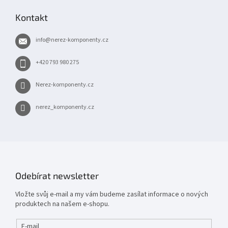
p
Kontakt
a
t
info
@
nerez-komponenty.cz
í
+420 793 980 275
Nerez-komponenty.cz
nerez_komponenty.cz
Odebírat newsletter
Vložte svůj e-mail a my vám budeme zasílat informace o nových
produktech na našem e-shopu.
E-mail