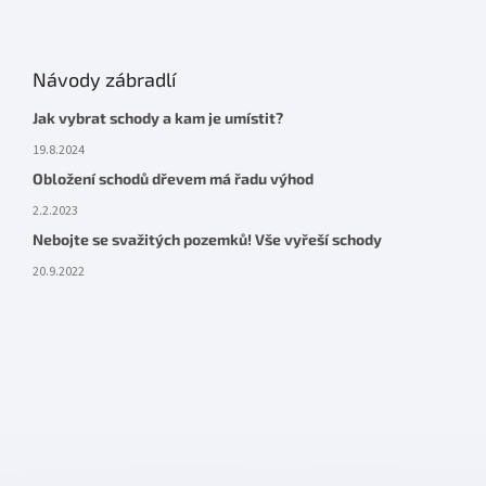
Návody zábradlí
Jak vybrat schody a kam je umístit?
19.8.2024
Obložení schodů dřevem má řadu výhod
2.2.2023
Nebojte se svažitých pozemků! Vše vyřeší schody
20.9.2022