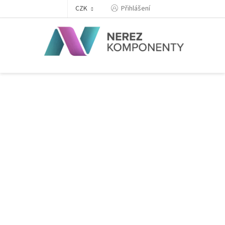
Přejít
Přihlášení
CZK
na
obsah