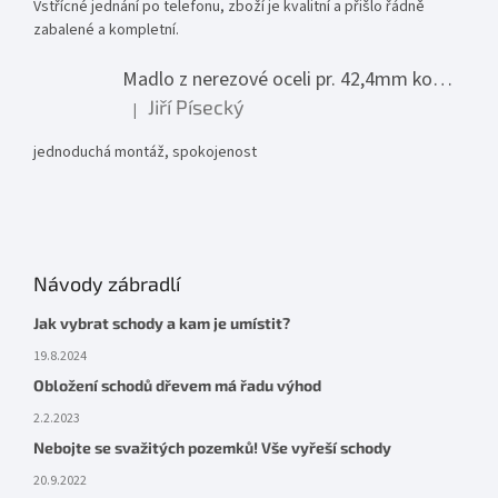
Vstřícné jednání po telefonu, zboží je kvalitní a přišlo řádně
zabalené a kompletní.
Madlo z nerezové oceli pr. 42,4mm komplet - model 0116 - 3000mm
Jiří Písecký
|
Hodnocení produktu je 5 z 5 hvězdiček.
jednoduchá montáž, spokojenost
Návody zábradlí
Jak vybrat schody a kam je umístit?
19.8.2024
Obložení schodů dřevem má řadu výhod
2.2.2023
Nebojte se svažitých pozemků! Vše vyřeší schody
20.9.2022