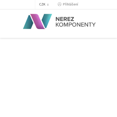
Přejít
Přihlášení
CZK
na
obsah