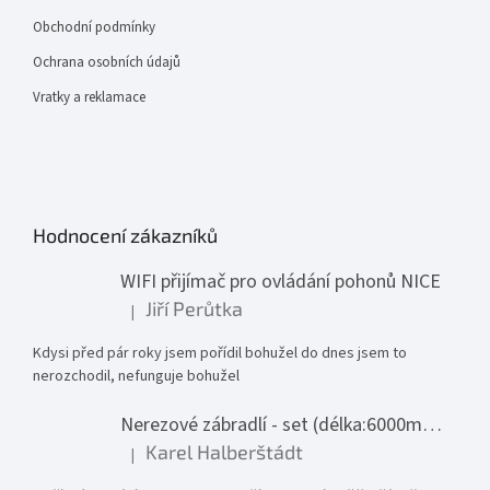
Obchodní podmínky
Ochrana osobních údajů
Vratky a reklamace
Hodnocení zákazníků
WIFI přijímač pro ovládání pohonů NICE
Jiří Perůtka
|
Hodnocení produktu je 1 z 5 hvězdiček.
Kdysi před pár roky jsem pořídil bohužel do dnes jsem to
nerozchodil, nefunguje bohužel
Nerezové zábradlí - set (délka:6000mm x výška:1000mm)
Karel Halberštádt
|
Hodnocení produktu je 5 z 5 hvězdiček.