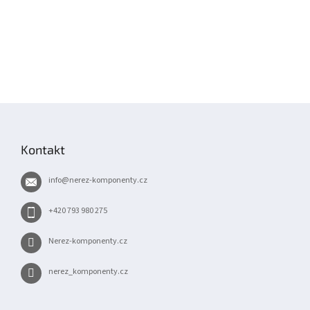
Z
á
p
Kontakt
a
t
info
@
nerez-komponenty.cz
í
+420 793 980 275
Nerez-komponenty.cz
nerez_komponenty.cz