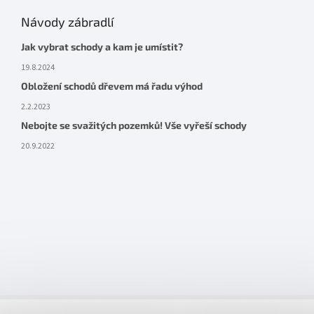
Návody zábradlí
Jak vybrat schody a kam je umístit?
19.8.2024
Obložení schodů dřevem má řadu výhod
2.2.2023
Nebojte se svažitých pozemků! Vše vyřeší schody
20.9.2022