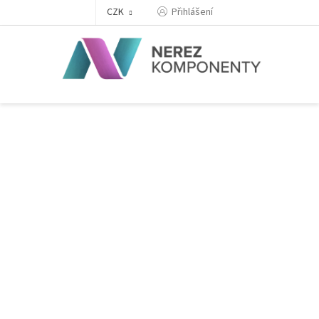
Přejít
Přihlášení
CZK
na
obsah