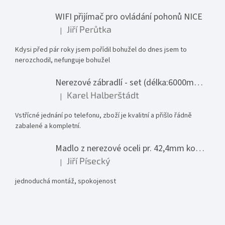
WIFI přijímač pro ovládání pohonů NICE
Jiří Perůtka
|
Hodnocení produktu je 1 z 5 hvězdiček.
Kdysi před pár roky jsem pořídil bohužel do dnes jsem to
nerozchodil, nefunguje bohužel
Nerezové zábradlí - set (délka:6000mm x výška:1000mm)
Karel Halberštádt
|
Hodnocení produktu je 5 z 5 hvězdiček.
Vstřícné jednání po telefonu, zboží je kvalitní a přišlo řádně
zabalené a kompletní.
Madlo z nerezové oceli pr. 42,4mm komplet - model 0116 - 3000mm
Jiří Písecký
|
Hodnocení produktu je 5 z 5 hvězdiček.
jednoduchá montáž, spokojenost