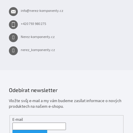
a
t
info
@
nerez-komponenty.cz
í
+420 793 980 275
Nerez-komponenty.cz
nerez_komponenty.cz
Odebírat newsletter
Vložte svůj e-mail a my vám budeme zasílat informace o nových
produktech na našem e-shopu.
E-mail